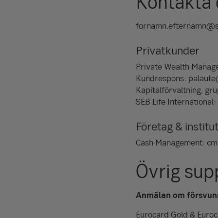
Kontakta 
fornamn.efternamn@s
Privatkunder
Private Wealth Manage
Kundrespons: palaute
Kapitalförvaltning, gr
SEB Life International:
Företag & institu
Cash Management: cm.
Övrig sup
Anmälan om försvunn
Eurocard Gold & Eur