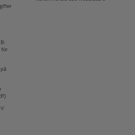
ifter
AB:
 för
(på
n
df)
rs’