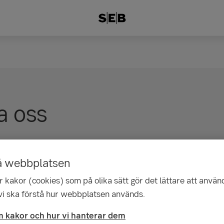
a oss
xel och kundbetjäning
å webbplatsen
 6162 8000
 kakor (cookies) som på olika sätt gör det lättare att använ
 vi ska förstå hur webbplatsen används.
el +358 9 6939 9301
 kakor och hur vi hanterar dem