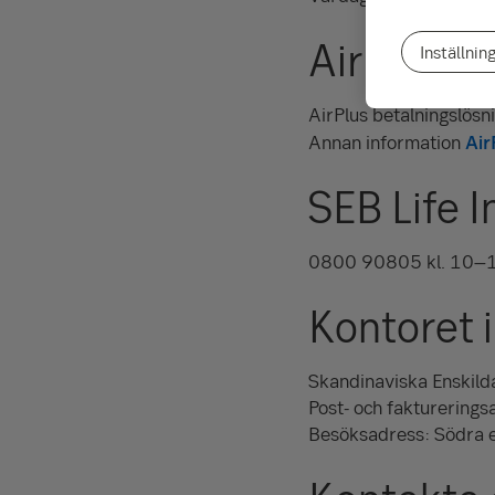
AirPlus
Inställnin
AirPlus betalningslös
Annan information
Air
SEB Life 
0800 90805 kl. 10–
Kontoret i
Skandinaviska Enskilda
Post- och fakturering
Besöksadress: Södra 