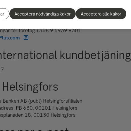
gar
Acceptera nödvändiga kakor
Acceptera alla kakor
ningar för företag +358 9 6939 9301
Plus.com
International kundbetjäning
17
 Helsingfors
 Banken AB (publ) Helsingforsfilialen
sadress: PB 630, 00101 Helsingfors
esplanaden 18, 00130 Helsingfors