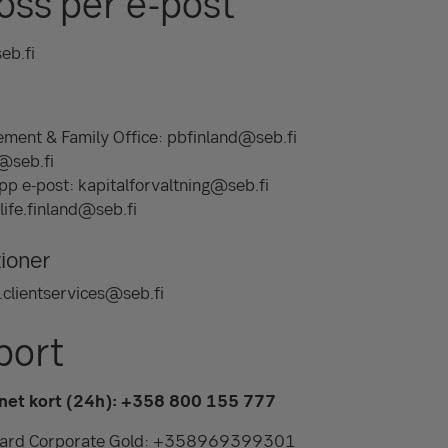
oss per e-post
eb.fi
ment & Family Office: pbfinland@seb.fi
@seb.fi
upp e-post: kapitalforvaltning@seb.fi
 life.finland@seb.fi
tioner
clientservices@seb.fi
port
et kort (24h): +358 800 155 777
ocard Corporate Gold: +358969399301