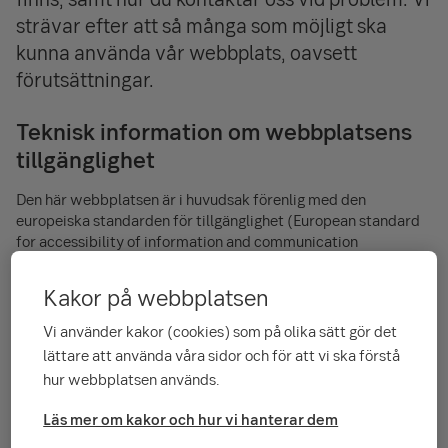
strävar efter att så många som möjligt ska
kunna använda vår webbplats, oavsett
förutsättningar.
Teknisk information om webbplatsens
tillgänglighet
Den här webbplatsen är i huvudsak förenlig med den
europeiska standarden för tillgänglighet (European standard
for accessibility of information and communication
technology, EN 301 549.)
Kakor på webbplatsen
Om Portföljtjänsten – beskrivning av
Vi använder kakor (cookies) som på olika sätt gör det
funktion och utformning
lättare att använda våra sidor och för att vi ska förstå
Portföljtjänsten är SEB Helsingforsfilialens digitala kanal för
hur webbplatsen används.
såväl privata som institutionella kunder inom
Läs mer om kakor och hur vi hanterar dem
kapitalförvaltningen. Tjänstens primära syfte är att vara en
digital kanal för kundrapportering men används också för att