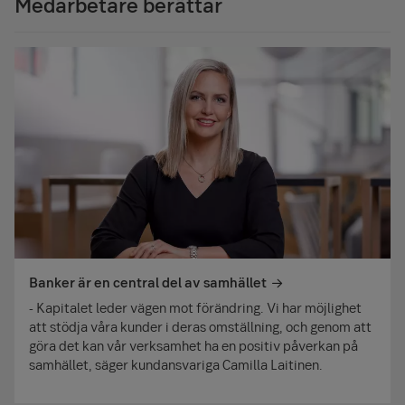
Medarbetare berättar
organisationer och privatpersoner. Kundernas behov och
samarbetet mellan olika funktioner fungerar smidigt.
tillit, kvaliteten på vårt arbete och medarbetarnas
Inom affärsstödsfunktionerna anställer vi IT och back
personliga företagaranda är utgångspunkten för att vi
office personal, personal till riskkontroll och
ständigt ska kunna utveckla och förbättra våra tjänster.
ekonomiavdleningen, jurister och HR-experter.
I kundrelaterade arbetsuppgifter behöver vi bl.a.
analytiker, kundansvariga, produktspecialister och
assistenter.
Banker är en central del av samhället
- Kapitalet leder vägen mot förändring. Vi har möjlighet
att stödja våra kunder i deras omställning, och genom att
göra det kan vår verksamhet ha en positiv påverkan på
samhället, säger kundansvariga Camilla Laitinen.