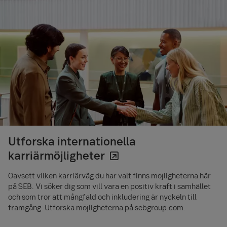
anges i ansökningshandlingarna samt referenser. För den
en möjlighet att lära känna dig som kandidat – din
strävar efter att erbjuda den bästa möjliga
kandidat som erbjuds tjänsten inkluderar
motivation, dina kompetenser och ditt arbetssätt. Under
kandidatupplevelsen och tar gärna emot feedback på
bakgrundskontrollen även ett drogtest och godkännande
intervjuerna kommer du att träffa den rekryterande
rekryteringsprocessen via e‑post.
av eventuella externa åtaganden utanför
chefen, en HR-representant samt kollegor från det
anställningsavtalet.
framtida teamet och andra delar av banken.
Utforska internationella
karriärmöjligheter
Oavsett vilken karriärväg du har valt finns möjligheterna här
på SEB. Vi söker dig som vill vara en positiv kraft i samhället
och som tror att mångfald och inkludering är nyckeln till
framgång. Utforska möjligheterna på sebgroup.com.