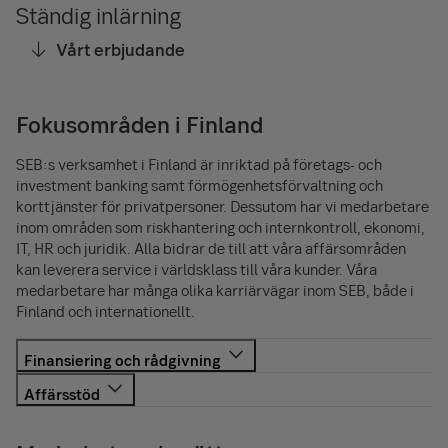
Ständig inlärning
Vårt erbjudande
Fokusområden i Finland
SEB:s verksamhet i Finland är inriktad på företags- och
investment banking samt förmögenhetsförvaltning och
korttjänster för privatpersoner. Dessutom har vi medarbetare
inom områden som riskhantering och internkontroll, ekonomi,
IT, HR och juridik. Alla bidrar de till att våra affärsområden
kan leverera service i världsklass till våra kunder. Våra
medarbetare har många olika karriärvägar inom SEB, både i
Finland och internationellt.
Våra affärsproffs arbetar med finansiering och
rådgivning. Deras branschkännedom och erfarenhet är
En betydande del av vår personal arbetar med att stöda
stommen i våra kundrelationer med företag,
affären. Här behöver vi lagspelare som möjliggör att