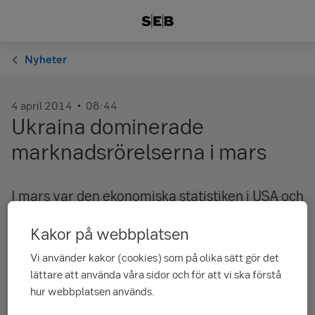
Nyheter
4 april 2014
08:44
Ukraina dominerade
marknadsrörelserna i mars
I mars var den ekonomiska statistiken i USA och
Europa något ljummen och även Kina
Kakor på webbplatsen
levererade svag statistik.Krisen i Ukraina var
fokus på marknaden i mars.
Vi använder kakor (cookies) som på olika sätt gör det
lättare att använda våra sidor och för att vi ska förstå
hur webbplatsen används.
I mars var den ekonomiska statistiken i USA och Europa något
ljummen och även Kina levererade svag statistik. I USA var