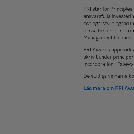
PRI står för Principle
ansvarsfulla investerin
och ägarstyrning vid in
dessa faktorer i sina i
Management förband si
PRI Awards uppmärksa
skrivit under principe
incorporation", "stewa
De slutliga vinnarna k
Läs mera om PRI Aw