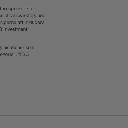
 förespråkare för
 socialt ansvarstagande
nciperna att inkludera
SEB Investment
anisationer som
tegorier: "ESG