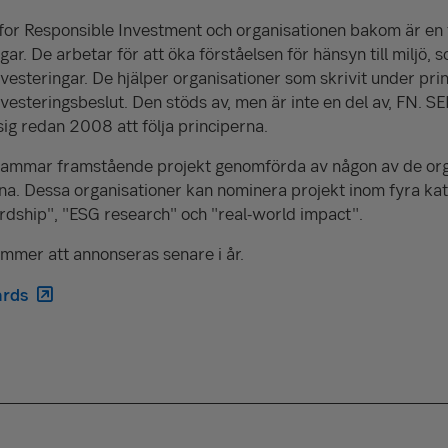
s for Responsible Investment och organisationen bakom är en
gar. De arbetar för att öka förståelsen för hänsyn till miljö,
vesteringar. De hjälper organisationer som skrivit under pri
nvesteringsbeslut. Den stöds av, men är inte en del av, FN. 
g redan 2008 att följa principerna.
mmar framstående projekt genomförda av någon av de org
rna. Dessa organisationer kan nominera projekt inom fyra ka
rdship", "ESG research" och "real-world impact".
ommer att annonseras senare i år.
ards