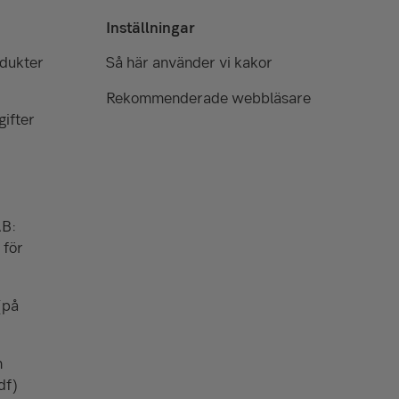
Inställningar
odukter
Så här använder vi kakor
Rekommenderade webbläsare
ifter
AB:
 för
(på
n
df)