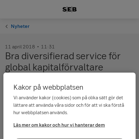
Nyheter
11 april 2018
11:31
Bra diversifierad service för
global kapitalförvaltare
Samarbetet fungerar bra såväl för våra portföljförvaltare som
Kakor på webbplatsen
för vår administrativa personal. Det säger Mikko Mursula,
Vi använder kakor (cookies) som på olika sätt gör det
finanschef på det ömsesidiga finländska pensionsbolaget
Ilmarinen.
lättare att använda våra sidor och för att vi ska förstå
hur webbplatsen används.
Läs mer om Ilmarinen
Läs mer om kakor och hur vi hanterar dem