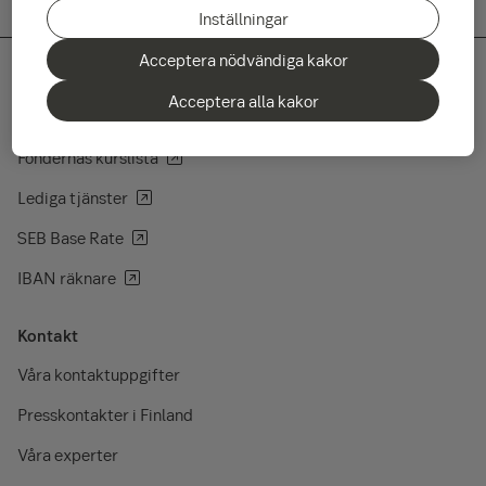
Inställningar
Acceptera nödvändiga kakor
Acceptera alla kakor
Snabbvägar
Fondernas kurslista
Lediga tjänster
SEB Base Rate
IBAN räknare
Kontakt
Våra kontaktuppgifter
Presskontakter i Finland
Våra experter