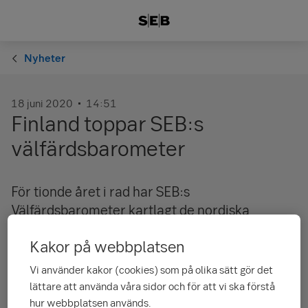
Nyheter
18 juni 2020
14:51
Finland toppar SEB:s
välfärdsbarometer
För tionde året i rad har SEB:s
Välfärdsbarometer kartlagt de nordiska
ländernas syn på välfärden. I årets mätning
Kakor på webbplatsen
hamnar Finland i topp och noterar det hittills
högsta samlade omdömet om välfärden.
Vi använder kakor (cookies) som på olika sätt gör det
Sverige sjönk till sista plats.
lättare att använda våra sidor och för att vi ska förstå
hur webbplatsen används.