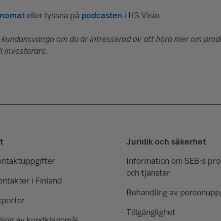
anomat
eller lyssna på
podcasten
i HS Visio.
in kundansvariga om du är intresserad av att höra mer om produk
l investerare.
t
Juridik och säkerhet
ontaktuppgifter
Information om SEB:s pr
och tjänster
ntakter i Finland
Behandling av personuppg
xperter
Tillgänglighet
ling av kundklagomål