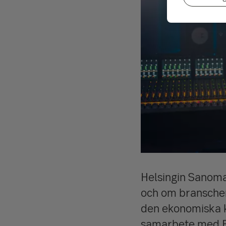
Helsingin Sanoma
och om branschen
den ekonomiska k
samarbete med 