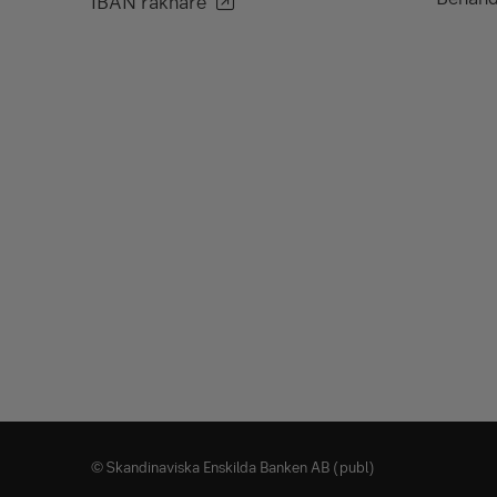
IBAN räknare
© Skandinaviska Enskilda Banken AB (publ)