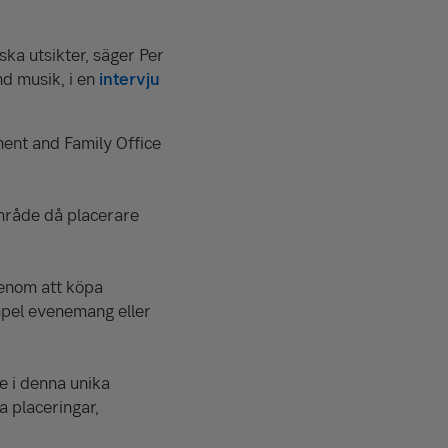
ska utsikter, säger Per
nd musik
, i en
intervju
ment and Family Office
mråde då placerare
genom att köpa
empel evenemang eller
e i denna unika
a placeringar,