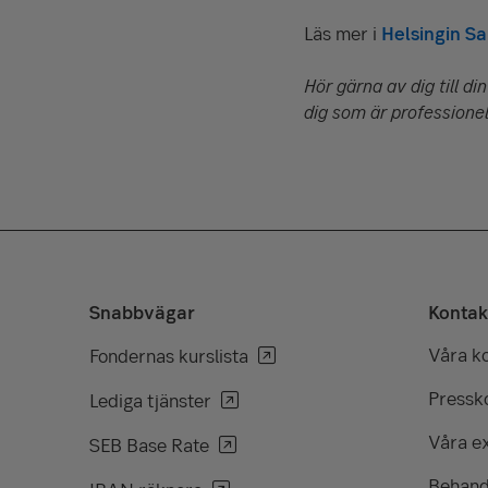
Läs mer i
Helsingin S
Hör gärna av dig till d
dig som är professionel
Snabbvägar
Kontak
Våra k
Fondernas kurslista
Pressko
Lediga tjänster
Våra e
SEB Base Rate
Behand