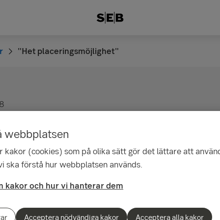
r
"Het placeringsmöjlighet"
8
ceringsmöjlighet"
å webbplatsen
 kakor (cookies) som på olika sätt gör det lättare att använ
 vi ska förstå hur webbplatsen används.
 kakor och hur vi hanterar dem
gar
Acceptera nödvändiga kakor
Acceptera alla kakor