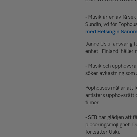
- Musik är en av få se
Sundin, vd för Pophou
med Helsingin Sanom
Janne Uski, ansvarig f
enhet i Finland, håller
- Musik och upphovsrä
söker avkastning som ä
Pophouses mål är att 
artisters upphovsrätt 
filmer.
- SEB har glädjen att 
placeringsmöjlighet. D
fortsätter Uski.