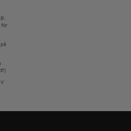
AB:
 för
(på
n
df)
rs’