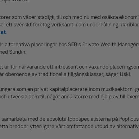
ktorer som växer stadigt, till och med nu med osäkra ekonomi
se,
ett svenskt företag verksamt inom underhållning, däribla
at
.
ör alternativa placeringar hos SEB’s Private Wealth Manage
 med Sundin.
tt är för närvarande ett intressant och växande placeringso
r oberoende av traditionella tillgångsklasser, säger Uski.
fungera som en privat kapitalplacerare inom musiksektorn, 
och utveckla dem till något ännu större med hjälp av till ex
få samarbeta med de absoluta toppspecialisterna på Pophous
etta breddar ytterligare vårt omfattande utbud av alternativ