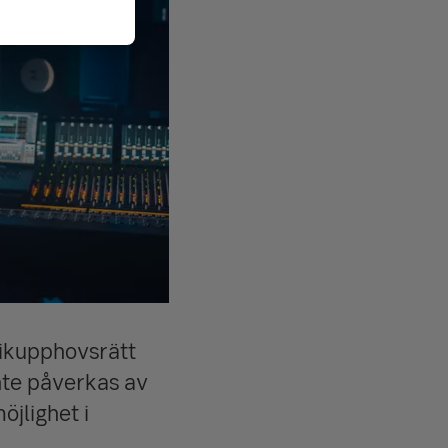
sikupphovsrätt
nte påverkas av
jlighet i