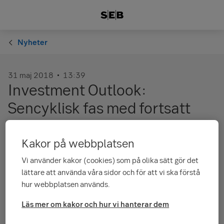
Nyheter
31 maj 2018
13:39
Investment Outlook:
Sencyklisk fas med fortsatt
bärkraft
Kakor på webbplatsen
I linje med våra förväntningar har 2018 hittills bjudit på
Vi använder kakor (cookies) som på olika sätt gör det
oroliga finansmarknader. Frågan är om det handlar om ett
lättare att använda våra sidor och för att vi ska förstå
första steg mot en successivt mer defensiv hållning eller en
hur webbplatsen används.
välbehövlig vinsthemtagning i en fortsatt positiv trend?
Läs mer om kakor och hur vi hanterar dem
Läs rapporten här