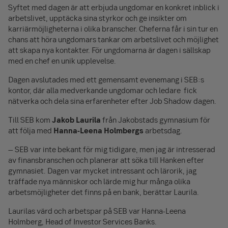
Syftet med dagen är att erbjuda ungdomar en konkret inblick i
arbetslivet, upptäcka sina styrkor och ge insikter om
karriärmöjligheterna i olika branscher. Cheferna får i sin tur en
chans att höra ungdomars tankar om arbetslivet och möjlighet
att skapa nya kontakter. För ungdomarna är dagen i sällskap
med en chef en unik upplevelse.
Dagen avslutades med ett gemensamt evenemang i SEB:s
kontor, där alla medverkande ungdomar och ledare fick
nätverka och dela sina erfarenheter efter Job Shadow dagen.
Till SEB kom
Jakob Laurila
från Jakobstads gymnasium för
att följa med
Hanna-Leena Holmbergs
arbetsdag.
– SEB var inte bekant för mig tidigare, men jag är intresserad
av finansbranschen och planerar att söka till Hanken efter
gymnasiet. Dagen var mycket intressant och lärorik, jag
träffade nya människor och lärde mig hur många olika
arbetsmöjligheter det finns på en bank, berättar Laurila.
Laurilas värd och arbetspar på SEB var Hanna-Leena
Holmberg, Head of Investor Services Banks.