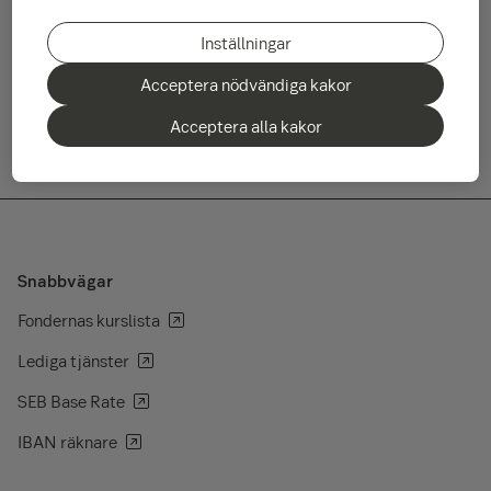
USA som stannade lite på plus medan kurserna i Europa, i
Finland och på tillväxtmarknaderna sjönk under nollsträcket.
Inställningar
Läs decembers månadsöversikt här
Acceptera nödvändiga kakor
Acceptera alla kakor
Snabbvägar
Fondernas kurslista
Lediga tjänster
SEB Base Rate
IBAN räknare