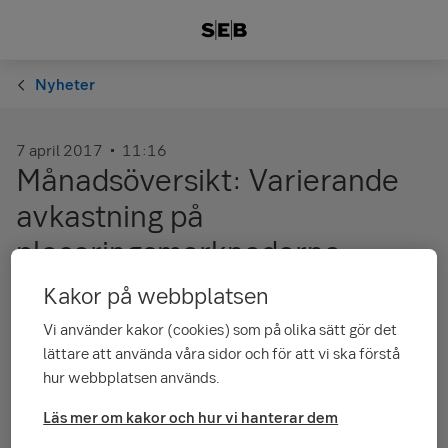
Nyheter
7 april 2017
11:16
Månadsöversikt: Varierande
avkastning på
placeringsmarknaderna
Kakor på webbplatsen
Mars månad bjöd på varierande avkastning på aktie- och
Vi använder kakor (cookies) som på olika sätt gör det
räntemarknaden. I USA sjönk kurserna under månaden då
centralbankens räntehöjningsförväntningar samt Trumps
lättare att använda våra sidor och för att vi ska förstå
prestigeförlust gällande hälsovårdsreformen påverkade
hur webbplatsen används.
marknadsstämningen negativt. I Finland och på
tillväxtmarknaderna steg kurserna med cirka 2 procent och i
Läs mer om kakor och hur vi hanterar dem
Europa med 3 procent under månaden.