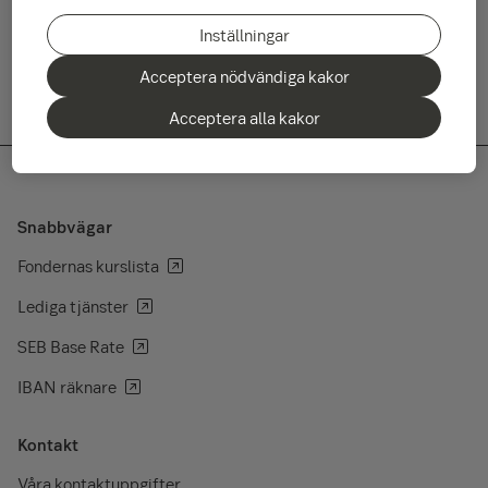
Läs aprils månadsöversikt här
Inställningar
Acceptera nödvändiga kakor
Acceptera alla kakor
Snabbvägar
Fondernas kurslista
Lediga tjänster
SEB Base Rate
IBAN räknare
Kontakt
Våra kontaktuppgifter