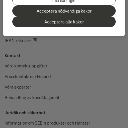
Inställningar
Fondernas kurslista
Acceptera nödvändiga kakor
Lediga tjänster
Acceptera alla kakor
SEB Base Rate
IBAN räknare
Kontakt
Våra kontaktuppgifter
Presskontakter i Finland
Våra experter
Behandling av kundklagomål
Juridik och säkerhet
Information om SEB:s produkter och tjänster