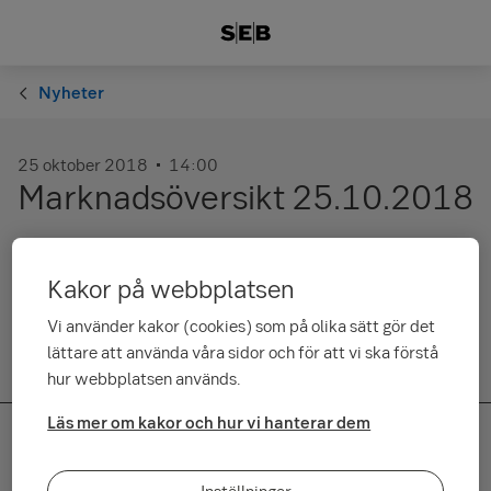
Nyheter
25 oktober 2018
14:00
Marknadsöversikt 25.10.2018
Lyssna på vår strateg Matti Kantomaas kommentarer om
Kakor på webbplatsen
marknadssituationen (på finska).
Vi använder kakor (cookies) som på olika sätt gör det
lättare att använda våra sidor och för att vi ska förstå
hur webbplatsen används.
Läs mer om kakor och hur vi hanterar dem
Snabbvägar