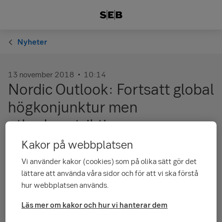
Nyheter
13 november 2018
10:14
Nordic Outlook: Fortsatt global
högkonjunktur men
utbudsrestriktioner ger
nedåtrisker
Kakor på webbplatsen
Vi använder kakor (cookies) som på olika sätt gör det
I den senaste upplagan av Nordic Outlook justerar SEB-
lättare att använda våra sidor och för att vi ska förstå
ekonomerna ned BNP-utsikterna något men spår att den
hur webbplatsen används.
globala ekonomin fortsätter att växa lite över trend 2019 och
2020.
Läs mer om kakor och hur vi hanterar dem
Läs mer om rapporten