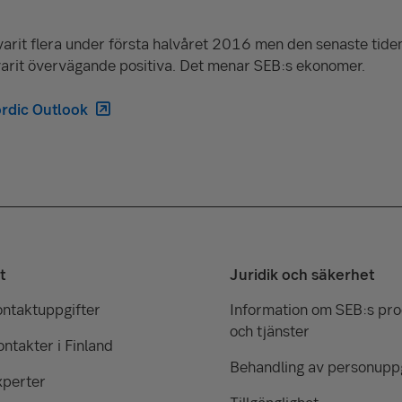
va­rit flera under första halvåret 2016 men den senaste tide
varit övervägande positiva. Det menar SEB:s ekonomer.
rdic Outlook
t
Juridik och säkerhet
ontaktuppgifter
Information om SEB:s pr
och tjänster
ntakter i Finland
Behandling av personuppg
xperter