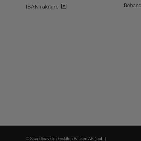
Behand
IBAN räknare
© Skandinaviska Enskilda Banken AB (publ)