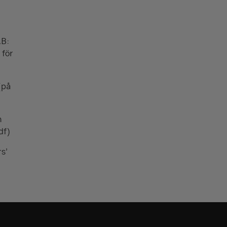
AB:
 för
(på
n
df)
rs’