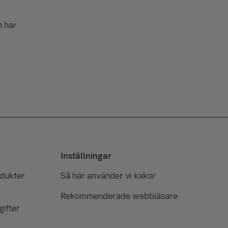
n har
Inställningar
odukter
Så här använder vi kakor
Rekommenderade webbläsare
ifter