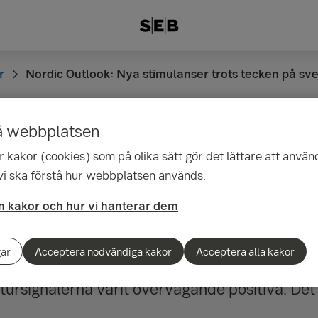
r
Nordic Outlook: Nya stimulanser trots tecken på sv
å webbplatsen
08:04
 kakor (cookies) som på olika sätt gör det lättare att använ
utlook: Nya stimulans
 vi ska förstå hur webbplatsen används.
på svensk växtvärk
 kakor och hur vi hanterar dem
gar
Acceptera nödvändiga kakor
Acceptera alla kakor
 har va­rit flera under första halvåret 2016 
ktursignalerna varit övervägande positiva. De