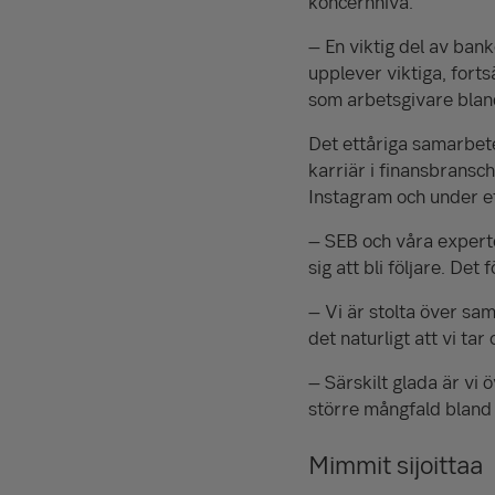
koncernnivå.
– En viktig del av ban
upplever viktiga, forts
som arbetsgivare blan
Det ettåriga samarbete
karriär i finansbransc
Instagram och under et
– SEB och våra experte
sig att bli följare. De
– Vi är stolta över sa
det naturligt att vi ta
– Särskilt glada är vi
större mångfald bland 
Mimmit sijoittaa