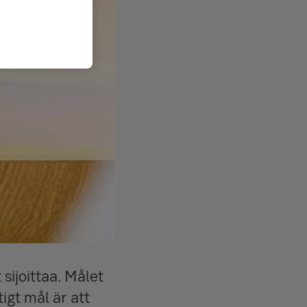
sijoittaa. Målet
tigt mål är att