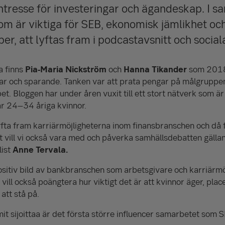
ntresse för investeringar och ägandeskap. I 
m är viktiga för SEB, ekonomisk jämlikhet oc
, att lyftas fram i podcastavsnitt och social
a finns
Pia-Maria Nickström
och
Hanna Tikander
som 2018
ar och sparande. Tanken var att prata pengar på målgruppen
pet. Bloggen har under åren vuxit till ett stort nätverk som är
 är 24–34 åriga kvinnor.
lyfta fram karriärmöjligheterna inom finansbranschen och då fr
t vill vi också vara med och påverka samhällsdebatten gälland
list
Anne Tervala.
positiv bild av bankbranschen som arbetsgivare och karriärm
vill också poängtera hur viktigt det är att kvinnor äger, pla
att stå på.
sijoittaa är det första större influencer samarbetet som S