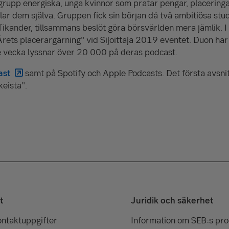
 grupp energiska, unga kvinnor som pratar pengar, placerin
r dem själva. Gruppen fick sin början då två ambitiösa stu
ikander, tillsammans beslöt göra börsvärlden mera jämlik.
"Årets placerargärning" vid Sijoittaja 2019 eventet. Duon ha
e vecka lyssnar över 20 000 på deras podcast.
ast
samt på Spotify och Apple Podcasts. Det första avsni
keista".
t
Juridik och säkerhet
ontaktuppgifter
Information om SEB:s pr