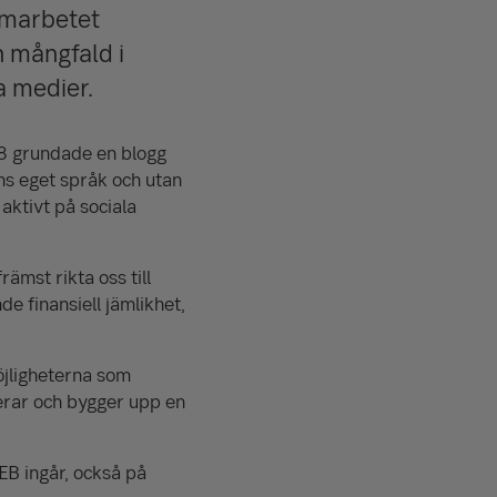
samarbetet
h mångfald i
a medier.
 grundade en blogg
s eget språk och utan
 aktivt på sociala
ämst rikta oss till
e finansiell jämlikhet,
öjligheterna som
cerar och bygger upp en
EB ingår, också på