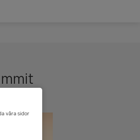
immit
da våra sidor