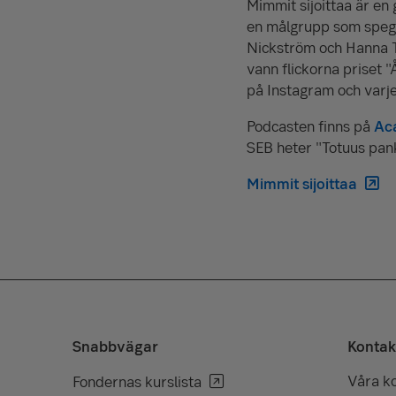
Mimmit sijoittaa är en
en målgrupp som spegla
Nickström och Hanna T
vann flickorna priset 
på Instagram och varj
Podcasten finns på
Ac
SEB heter "Totuus pan
Mimmit sijoittaa
Snabbvägar
Kontak
Våra k
Fondernas kurslista