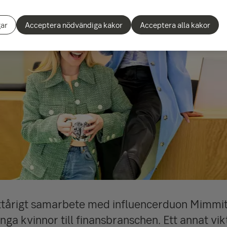
gar
Acceptera nödvändiga kakor
Acceptera alla kakor
ettårigt samarbete med influencerduon Mimmit 
unga kvinnor till finansbranschen. Ett annat vik