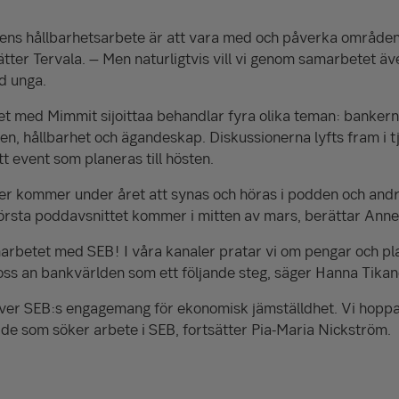
kens hållbarhetsarbete är att vara med och påverka områden
ätter Tervala. – Men naturligtvis vill vi genom samarbetet äv
d unga.
t med Mimmit sijoittaa behandlar fyra olika teman: bankernas
hen, hållbarhet och ägandeskap. Diskussionerna lyfts fram i t
t event som planeras till hösten.
r kommer under året att synas och höras i podden och andra
t första poddavsnittet kommer i mitten av mars, berättar Anne
marbetet med SEB! I våra kanaler pratar vi om pengar och pl
r oss an bankvärlden som ett följande steg, säger Hanna Tikan
 över SEB:s engagemang för ekonomisk jämställdhet. Vi hoppas 
de som söker arbete i SEB, fortsätter Pia-Maria Nickström.