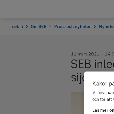
seb.fi
Om SEB
Press och nyheter
Nyhete
11 mars 2021
14:
SEB inl
sijoittaa
Kakor p
Vi använder
och för att
Läs mer om