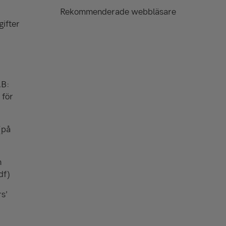
Rekommenderade webbläsare
ifter
AB:
 för
(på
n
df)
rs’