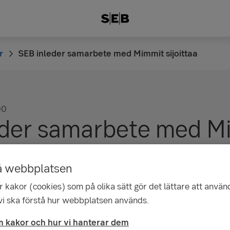
r
SEB inleder samarbete med Mimmit sijoittaa
00
eder samarbete med M
å webbplatsen
 kakor (cookies) som på olika sätt gör det lättare att använ
 vi ska förstå hur webbplatsen används.
 kakor och hur vi hanterar dem