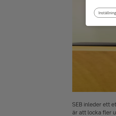
Inställnin
SEB inleder ett 
är att locka fler 