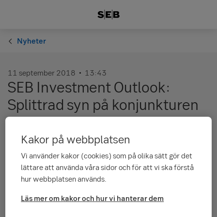
Nyheter
11 september 2018
13:43
SEB Investment Outlook:
Splittrad syn på konjunkturen
Vi är på väg mot slutet av uppgångsfasen i denna
Kakor på webbplatsen
konjunkturcykel, men den globala tillväxten håller i sig ett par
år till. När övergången till nästa fas kommer är alltid vanskligt
Vi använder kakor (cookies) som på olika sätt gör det
att förutse. Vi ser den gradvisa inbromsningen, som ligger i vår
lättare att använda våra sidor och för att vi ska förstå
prognos, som det mest troliga scenariot, men är beredda på
hur webbplatsen används.
ett mer dramatiskt förlopp, så som ofta skett historiskt.
Läs mer om kakor och hur vi hanterar dem
Läs Investment Outlook