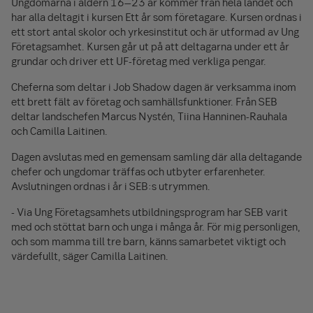
Ungdomarna i åldern 16–23 år kommer från hela landet och
har alla deltagit i kursen Ett år som företagare. Kursen ordnas i
ett stort antal skolor och yrkesinstitut och är utformad av Ung
Företagsamhet. Kursen går ut på att deltagarna under ett år
grundar och driver ett UF-företag med verkliga pengar.
Cheferna som deltar i Job Shadow dagen är verksamma inom
ett brett fält av företag och samhällsfunktioner. Från SEB
deltar landschefen Marcus Nystén, Tiina Hanninen-Rauhala
och Camilla Laitinen.
Dagen avslutas med en gemensam samling där alla deltagande
chefer och ungdomar träffas och utbyter erfarenheter.
Avslutningen ordnas i år i SEB:s utrymmen.
- Via Ung Företagsamhets utbildningsprogram har SEB varit
med och stöttat barn och unga i många år. För mig personligen,
och som mamma till tre barn, känns samarbetet viktigt och
värdefullt, säger Camilla Laitinen.