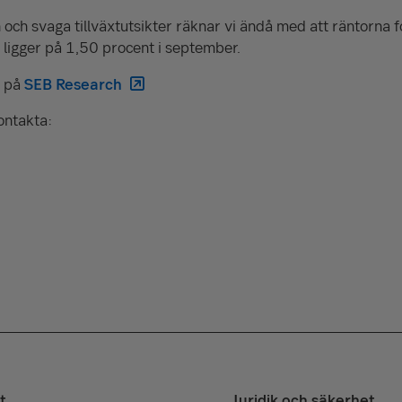
n och svaga tillväxtutsikter räknar vi ändå med att räntorna f
n ligger på 1,50 procent i september.
s på
SEB Research
ontakta:
t
Juridik och säkerhet