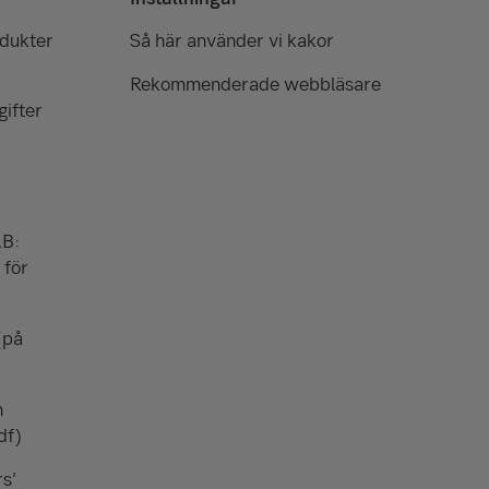
odukter
Så här använder vi kakor
Rekommenderade webbläsare
ifter
AB:
 för
(på
n
df)
rs’