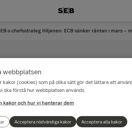
EB:s chefsstrateg Hiljanen: ECB sänker räntan i mars − me
1
efsstrateg Hiljanen: 
å webbplatsen
 kakor (cookies) som på olika sätt gör det lättare att använ
äntan i mars − men tr
 vi ska förstå hur webbplatsen används.
 sänkningar blir högre
 kakor och hur vi hanterar dem
gar
Acceptera nödvändiga kakor
Acceptera alla kakor
B-rådet är eniga om ytterligare en räntesä