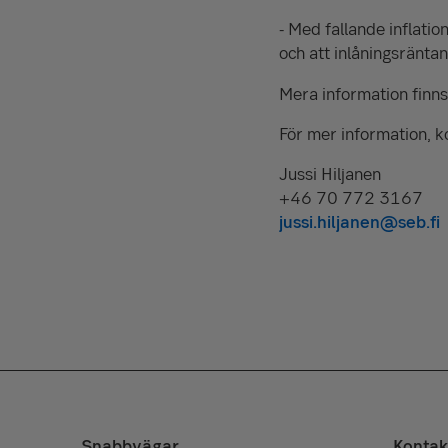
- Med fallande inflatio
och att inlåningsränta
Mera information finn
För mer information, k
Jussi Hiljanen
+46 70 772 3167
jussi.hiljanen@seb.fi
Snabbvägar
Kontak