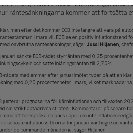
n 6 mars, vilket innebär att inlåningsräntan sj
 hur räntesänkningarna kommer att fortsätta e
klar, men efter det kommer ECB inte längre att vara på autopi
räntestämman i mars vill ECB se en positiv inflationstrend fö
 med oavbrutna räntesänkningar, säger
Jussi Hiljanen
, chef
i januari sänkte ECB-rådet styrräntan med 0,25 procentenhet
nkningscykeln och satte inlåningsräntan till 2,75%.
rådets medlemmar efter januarimötet tyder på att en klar 
änkning med 0,25 procentenheter i mars, vilket marknaderna
B justerar prognoserna för kärninflationen och tillväxten 20
vid sin strikt datadrivna strategi. Kommentarer på senare tid
a att förespråka en paus i april om inte inflationsnedgånge
e senaste inflationssiffrorna för januari var högre än vänta
nd under de kommande månaderna, säger Hiljanen.