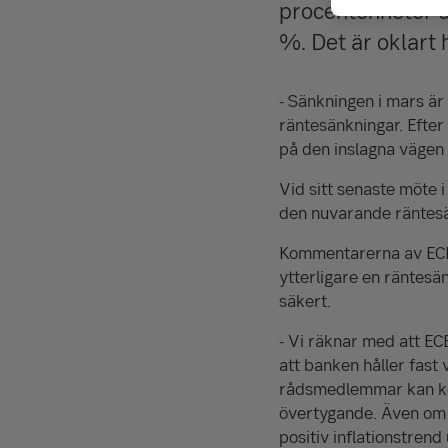
procentenheter de
%. Det är oklart
- Sänkningen i mars är 
räntesänkningar. Efter 
på den inslagna vägen
Vid sitt senaste möte 
den nuvarande räntesä
Kommentarerna av ECB-
ytterligare en räntes
säkert.
- Vi räknar med att EC
att banken håller fast 
rådsmedlemmar kan komm
övertygande. Även om d
positiv inflationstre