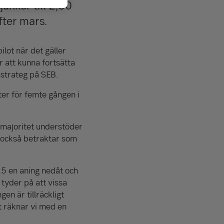
unker till 2,50
fter mars.
lot när det gäller
r att kunna fortsätta
sstrateg på SEB.
er för femte gången i
majoritet understöder
 också betraktar som
25 en aning nedåt och
 tyder på att vissa
n är tillräckligt
t räknar vi med en