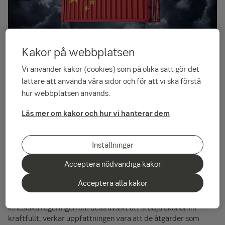
Kakor på webbplatsen
SEB:s China Financial Index, som mäter
Vi använder kakor (cookies) som på olika sätt gör det
affärsutsikterna bland nordeuropeiska
lättare att använda våra sidor och för att vi ska förstå
företags dotterbolag i Kina, sjönk till 52,0 i
hur webbplatsen används.
slutet av år 2024, från 55,3 i juni.
Läs mer om kakor och hur vi hanterar dem
Undersökningen visar att respondenterna
anser att affärsklimatet blir alltmer
Inställningar
utmanande.
Acceptera nödvändiga kakor
- Den förnyade pessimismen bland de tillfrågade bolagen
Acceptera alla kakor
återspeglar svängningar som ses bland andra utländska
affärsaktörer i Kina. Trots en rad tillkännagivanden från den
kinesiska regeringen om dess avsikt att stödja ekonomin
kraftfullt, verkar uppfattningen vara att de åtgärder som