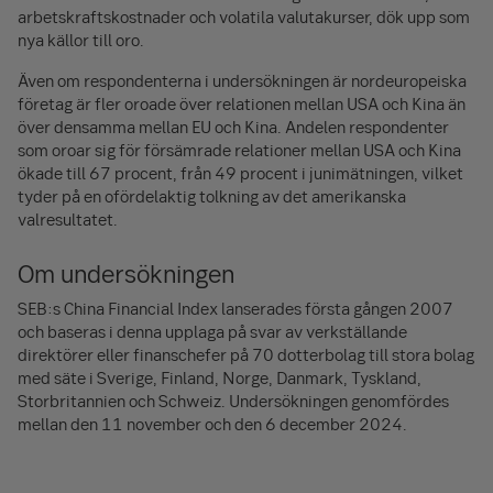
arbetskraftskostnader och volatila valutakurser, dök upp som
nya källor till oro.
Även om respondenterna i undersökningen är nordeuropeiska
företag är fler oroade över relationen mellan USA och Kina än
över densamma mellan EU och Kina. Andelen respondenter
som oroar sig för försämrade relationer mellan USA och Kina
ökade till 67 procent, från 49 procent i junimätningen, vilket
tyder på en ofördelaktig tolkning av det amerikanska
valresultatet.
Om undersökningen
SEB:s China Financial Index lanserades första gången 2007
och baseras i denna upplaga på svar av verkställande
direktörer eller finanschefer på 70 dotterbolag till stora bolag
med säte i Sverige, Finland, Norge, Danmark, Tyskland,
Storbritannien och Schweiz. Undersökningen genomfördes
mellan den 11 november och den 6 december 2024.