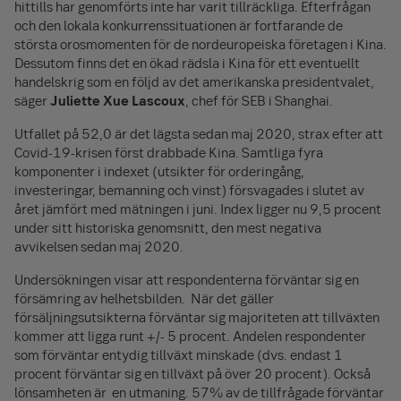
hittills har genomförts inte har varit tillräckliga. Efterfrågan
och den lokala konkurrenssituationen är fortfarande de
största orosmomenten för de nordeuropeiska företagen i Kina.
Dessutom finns det en ökad rädsla i Kina för ett eventuellt
handelskrig som en följd av det amerikanska presidentvalet,
säger
Juliette Xue Lascoux
, chef för SEB i Shanghai.
Utfallet på 52,0 är det lägsta sedan maj 2020, strax efter att
Covid-19-krisen först drabbade Kina. Samtliga fyra
komponenter i indexet (utsikter för orderingång,
investeringar, bemanning och vinst) försvagades i slutet av
året jämfört med mätningen i juni. Index ligger nu 9,5 procent
under sitt historiska genomsnitt, den mest negativa
avvikelsen sedan maj 2020.
Undersökningen visar att respondenterna förväntar sig en
försämring av helhetsbilden. När det gäller
försäljningsutsikterna förväntar sig majoriteten att tillväxten
kommer att ligga runt +/- 5 procent. Andelen respondenter
som förväntar entydig tillväxt minskade (dvs. endast 1
procent förväntar sig en tillväxt på över 20 procent). Också
lönsamheten är en utmaning. 57% av de tillfrågade förväntar