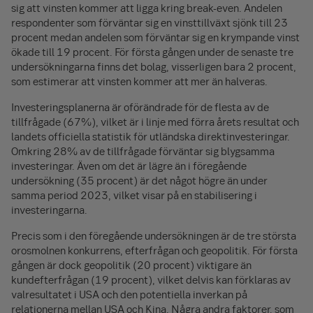
sig att vinsten kommer att ligga kring break-even. Andelen
respondenter som förväntar sig en vinsttillväxt sjönk till 23
procent medan andelen som förväntar sig en krympande vinst
ökade till 19 procent. För första gången under de senaste tre
undersökningarna finns det bolag, visserligen bara 2 procent,
som estimerar att vinsten kommer att mer än halveras.
Investeringsplanerna är oförändrade för de flesta av de
tillfrågade (67%), vilket är i linje med förra årets resultat och
landets officiella statistik för utländska direktinvesteringar.
Omkring 28% av de tillfrågade förväntar sig blygsamma
investeringar. Även om det är lägre än i föregående
undersökning (35 procent) är det något högre än under
samma period 2023, vilket visar på en stabilisering i
investeringarna.
Precis som i den föregående undersökningen är de tre största
orosmolnen konkurrens, efterfrågan och geopolitik. För första
gången är dock geopolitik (20 procent) viktigare än
kundefterfrågan (19 procent), vilket delvis kan förklaras av
valresultatet i USA och den potentiella inverkan på
relationerna mellan USA och Kina. Några andra faktorer, som