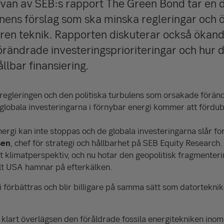
van av SEB:s rapport The Green Bond tar en d
ens förslag som ska minska regleringar och 
 ren teknik. Rapporten diskuterar också ökand
örändrade investeringsprioriteringar och hur 
llbar finansiering.
 regleringen och den politiska turbulens som orsakade föränd
 globala investeringarna i förnybar energi kommer att förd
nergi kan inte stoppas och de globala investeringarna slår f
sen
, chef för strategi och hållbarhet på SEB Equity Research.
ett klimatperspektiv, och nu hotar den geopolitisk fragmenter
lt USA hamnar på efterkälken.
 förbättras och blir billigare på samma sätt som datorteknike
klart överlägsen den föråldrade fossila energitekniken inom