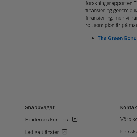
forskningsrapporten Th
finansiering genom oli
finansiering, men vi ha
roll som pionjär på m
The Green Bon
Snabbvägar
Kontak
Våra k
Fondernas kurslista
Pressko
Lediga tjänster