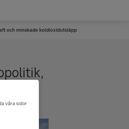
aft och minskade koldioxidutsläpp
politik,
da våra sidor