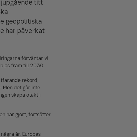
jupgående titt
öka
e geopolitiska
de har påverkat
ringarna förväntar vi
ubblas fram till 2030.
ortfarande rekord,
 - Men det går inte
ingen skapa otakt i
n har gjort, fortsätter
 några år. Europas