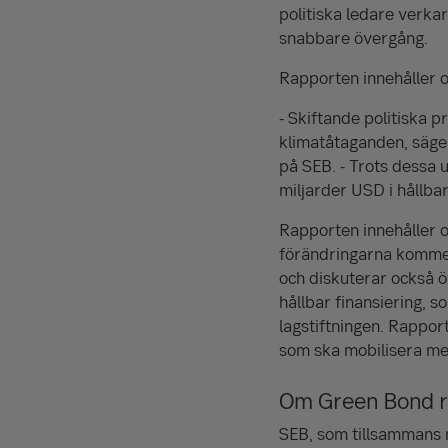
politiska ledare verka
snabbare övergång.
Rapporten innehåller o
- Skiftande politiska p
klimatåtaganden, säg
på SEB. - Trots dessa 
miljarder USD i hållb
Rapporten innehåller 
förändringarna kommer 
och diskuterar också 
hållbar finansiering, 
lagstiftningen. Rappor
som ska mobilisera me
Om Green Bond 
SEB, som tillsammans