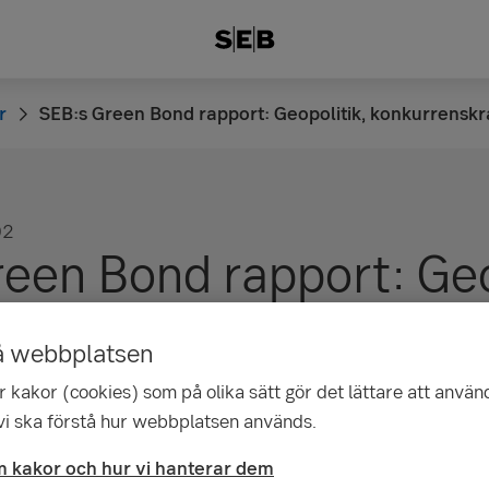
r
SEB:s Green Bond rapport: Geopolitik, konkurrenskr
02
een Bond rapport: Geo
enskraft och minskade
å webbplatsen
dutsläpp
 kakor (cookies) som på olika sätt gör det lättare att använ
 vi ska förstå hur webbplatsen används.
 kakor och hur vi hanterar dem