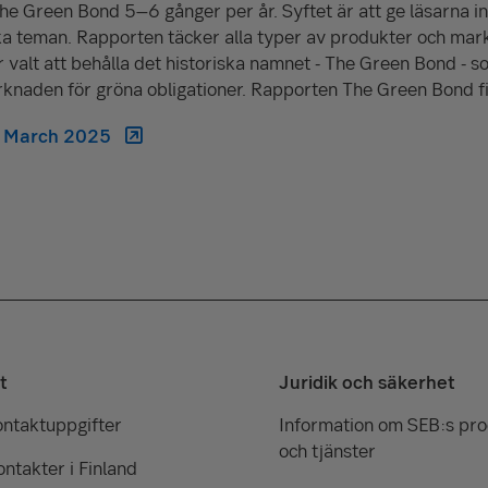
e Green Bond 5–6 gånger per år. Syftet är att ge läsarna in
ka teman. Rapporten täcker alla typer av produkter och mar
r valt att behålla det historiska namnet - The Green Bond - som
arknaden för gröna obligationer. Rapporten The Green Bond 
d March 2025
t
Juridik och säkerhet
ontaktuppgifter
Information om SEB:s pr
och tjänster
ntakter i Finland