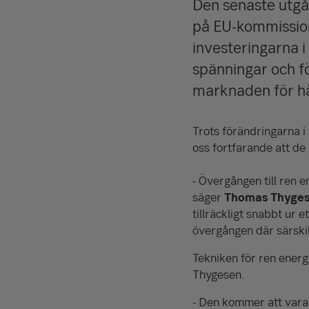
Den senaste utgå
på EU-kommission
investeringarna i
spänningar och f
marknaden för hå
Trots förändringarna i
oss fortfarande att de
- Övergången till ren e
säger
Thomas Thyge
tillräckligt snabbt ur 
övergången där särski
Tekniken för ren energi
Thygesen.
- Den kommer att vara 