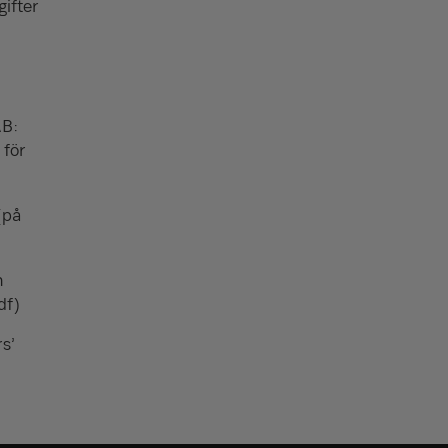
ifter
AB:
 för
(på
n
df)
rs’