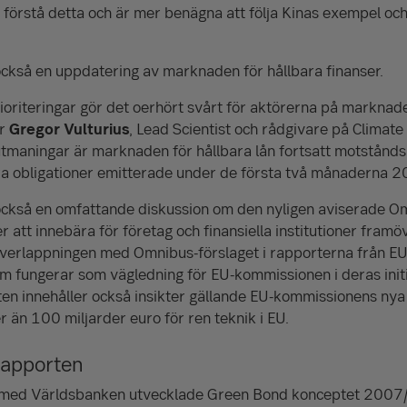
r förstå detta och är mer benägna att följa Kinas exempel o
ckså en uppdatering av marknaden för hållbara finanser.
rioriteringar gör det oerhört svårt för aktörerna på marknade
er
Gregor Vulturius
, Lead Scientist och rådgivare på Climate
utmaningar är marknaden för hållbara lån fortsatt motstånd
ara obligationer emitterade under de första två månaderna 2
också en omfattande diskussion om den nyligen aviserade O
att innebära för företag och finansiella institutioner fram
överlappningen med Omnibus-förslaget i rapporterna från EU:
som fungerar som vägledning för EU-kommissionen i deras initi
ten innehåller också insikter gällande EU-kommissionens nya
r än 100 miljarder euro för ren teknik i EU.
rapporten
 med Världsbanken utvecklade Green Bond konceptet 2007/