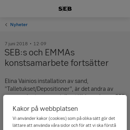
Nyheter
7 juni 2018
12:09
SEB:s och EMMAs
konstsamarbete fortsätter
Elina Vainios installation av sand,
”Talletukset/Depositioner”, är det andra av
sammanlagt sex specialbeställda verk som SEB
och EMMA i samarbete kommer att visa under
Kakor på webbplatsen
en treårsperiod.
Vi använder kakor (cookies) som på olika sätt gör det
lättare att använda våra sidor och för att vi ska förstå
Elina Vainio arbetar med olika material och tekniker. Hennes