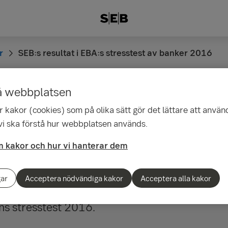
r
SEB:s resultat i EBA:s stresstest av banker 2016
å webbplatsen
41
 kakor (cookies) som på olika sätt gör det lättare att använ
sultat i EBA:s stresste
 vi ska förstå hur webbplatsen används.
 2016
 kakor och hur vi hanterar dem
gar
Acceptera nödvändiga kakor
Acceptera alla kakor
juli publicerades resultatet av EBA:s, den eu
s stresstest 2016.