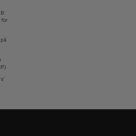
AB:
 för
(på
n
df)
rs’