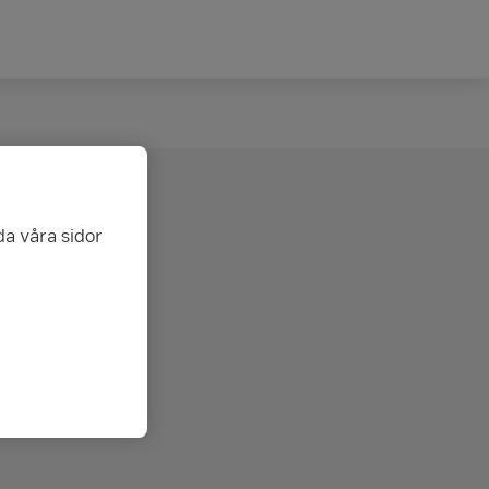
da våra sidor
st av
ropeiska