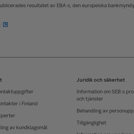
publicerades resultatet av EBA:s, den europeiska bankmyndi
t
t
Juridik och säkerhet
ontaktuppgifter
Information om SEB:s pr
och tjänster
ntakter i Finland
Behandling av personuppg
xperter
Tillgänglighet
ling av kundklagomål