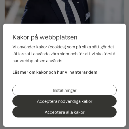
Kakor på webbplatsen
SEB
:s
rapport
Sustainable
Finance Outlook
erbjuder
färska
insikter
om
finansiering
och
Vi använder kakor (cookies) som på olika sätt gör det
utvärdering
av
utsläppsminskningar
inom
lättare att använda våra sidor och för att vi ska förstå
industrin
.
hur webbplatsen används.
Läs mer om kakor och hur vi hanterar dem
Rapporten betonar att företagens övergång mot
nettonollutsläpp kräver mer flexibla och kostnadseffektiva
lösningar, särskilt i en snabbt föränderlig politisk och
Inställningar
marknadsmässig miljö.
Acceptera nödvändiga kakor
– Företag står inför allt större teknologiska och ekonomiska
Acceptera alla kakor
utmaningar när det gäller att minska koldioxidutsläppen, och
osäkerheten gällande det politiska stödet förvärrar
situationen, säger
Gregor Vulturius
, SEB:s ledande forskare