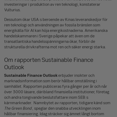
investeringar i produktion av ren teknologi, konstaterar
Vulturius.
Dessutom ökar USA:s beroende av Kinas leveranskedjor för
ren teknologi och användningen av fossila bränslen som
energikälla för AI kan höja energikostnaderna. Amerikanska
handelskammaren i Sverige påpekar att även om de
transatlantiska handelsspänningarna ökar, förblir de
strukturella drivkrafterna mot ren och säker energi starka.
Om rapporten Sustainable Finance
Outlook
Sustainable Finance Outlook
erbjuder insikter och
marknadsinformation som berör hållbar omställning i
samhället. Rapporten publiceras fyra gånger per år och når
över 3000 läsare, däribland finansiella institutioner, företag
och andra tongivande beslutsfattare inom SEB:s
kärnmarknader. Namnbytet av rapporten, tidigare känd som
The Green Bond ,
speglar den snabba utvecklingen inom
hållbar finansiering. Idag sträcker sig ämnet långt bortom