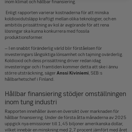
inom klimat och hållbar finansiering.
Enligt rapporten varierar kostnaderna för att minska
koldioxidutsläpp kraftigt mellan olika teknologier, och en
ambitiös prissättning av kol är avgörande för att rena
lösningar ska kunna konkurrera med fossila
produktionsformer.
– I en snabbt föränderlig värld blir förståelsen för
investeringars långsiktiga lönsamhet och tajming ovärderlig.
Koldioxid och dess prissättning driver redan idag
investeringar och i framtiden kommer detta att ske i ännu
större utsträckning, säger
Anssi Kiviniemi
, SEB:s
hållbarhetschef i Finland.
Hållbar finansiering stödjer omställningen
inom tung industri
Rapporten innehåller även en översikt över marknaden för
hållbar finansiering. Under de första åtta månaderna av 2025
uppgick nya emissioner till 1,45 biljoner amerikanska dollar,
vilket innebär en minskning med 2,7 procent jämfört med året