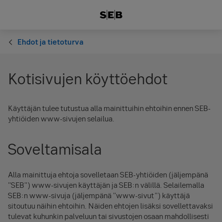
Ehdot ja tietoturva
Kotisivujen köyttöehdot
Käyttäjän tulee tutustua alla mainittuihin ehtoihin ennen SEB-
yhtiöiden www-sivujen selailua.
Soveltamisala
Alla mainittuja ehtoja sovelletaan SEB-yhtiöiden (jäljempänä
"SEB") www-sivujen käyttäjän ja SEB:n välillä. Selailemalla
SEB:n www-sivuja (jäljempänä "www-sivut") käyttäjä
sitoutuu näihin ehtoihin. Näiden ehtojen lisäksi sovellettavaksi
tulevat kuhunkin palveluun tai sivustojen osaan mahdollisesti