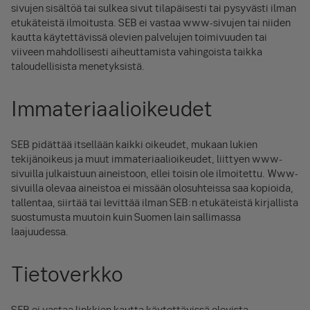
sivujen sisältöä tai sulkea sivut tilapäisesti tai pysyvästi ilman
etukäteistä ilmoitusta. SEB ei vastaa www-sivujen tai niiden
kautta käytettävissä olevien palvelujen toimivuuden tai
viiveen mahdollisesti aiheuttamista vahingoista taikka
taloudellisista menetyksistä.
Immateriaalioikeudet
SEB pidättää itsellään kaikki oikeudet, mukaan lukien
tekijänoikeus ja muut immateriaalioikeudet, liittyen www-
sivuilla julkaistuun aineistoon, ellei toisin ole ilmoitettu. Www-
sivuilla olevaa aineistoa ei missään olosuhteissa saa kopioida,
tallentaa, siirtää tai levittää ilman SEB:n etukäteistä kirjallista
suostumusta muutoin kuin Suomen lain sallimassa
laajuudessa.
Tietoverkko
SEB ei vastaa linkkien kautta käytettävissä olevista,