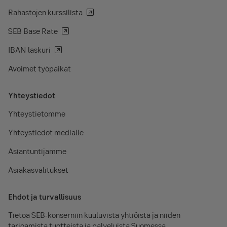
Rahastojen kurssilista
SEB Base Rate
IBAN laskuri
Avoimet työpaikat
Yhteystiedot
Yhteystietomme
Yhteystiedot medialle
Asiantuntijamme
Asiakasvalitukset
Ehdot ja turvallisuus
Tietoa SEB-konserniin kuuluvista yhtiöistä ja niiden
tarjoamista tuotteista ja palveluista Suomessa