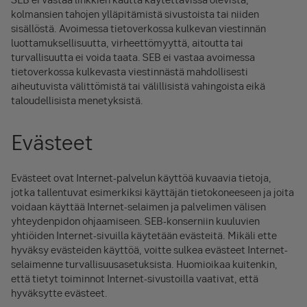
kolmansien tahojen ylläpitämistä sivustoista tai niiden
sisällöstä. Avoimessa tietoverkossa kulkevan viestinnän
luottamuksellisuutta, virheettömyyttä, aitoutta tai
turvallisuutta ei voida taata. SEB ei vastaa avoimessa
tietoverkossa kulkevasta viestinnästä mahdollisesti
aiheutuvista välittömistä tai välillisistä vahingoista eikä
taloudellisista menetyksistä.
Evästeet
Evästeet ovat Internet-palvelun käyttöä kuvaavia tietoja,
jotka tallentuvat esimerkiksi käyttäjän tietokoneeseen ja joita
voidaan käyttää Internet-selaimen ja palvelimen välisen
yhteydenpidon ohjaamiseen. SEB-konserniin kuuluvien
yhtiöiden Internet-sivuilla käytetään evästeitä. Mikäli ette
hyväksy evästeiden käyttöä, voitte sulkea evästeet Internet-
selaimenne turvallisuusasetuksista. Huomioikaa kuitenkin,
että tietyt toiminnot Internet-sivustoilla vaativat, että
hyväksytte evästeet.