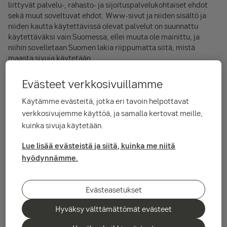
liittyvät palvelu-, rahasto- ja sijoituspalvelukohtaiset ehdot
sekä muut soveltuvat ehdot. Www-sivut ja niiden sisältö ja
niiden kautta käytettävissä olevat palvelut on suunnattu
käytettäväksi vain Suomessa, ellei muuta ole mainittu, ja
niihin sovelletaan Suomen lakia riippumatta siitä, mistä
maasta sivuja käytetään.
Evästeet verkkosivuillamme
Sivujen sisältö
Käytämme evästeitä, jotka eri tavoin helpottavat
verkkosivujemme käyttöä, ja samalla kertovat meille,
Www-sivuilla esitetään yleistä tietoa SEB:stä ja sen
kuinka sivuja käytetään.
tarjoamista palveluista sekä markkinainformaatiota. Sivujen
materiaali on tuotettu ainoastaan tiedonantotarkoituksessa,
Lue lisää evästeistä ja siitä, kuinka me niitä
ellei toisin ole ilmoitettu. Www-sivuilla esitetty materiaali tai
hyödynnämme.
informaatio ei muodosta antajaansa sitovaa tarjousta tai
muuta velvoittavaa ilmaisua, kehotusta oikeustoimeen
ryhtymiseen taikka taloudellista neuvoa tai suositusta liittyen
Evästeasetukset
rahasto- tai arvopaperisijoittamiseen, muuhun
sijoitustoimintaan taikka luottolaitostoimintaan. Käyttäjän
Hyväksy välttämättömät evästeet
tulee tehdä sijoituspäätöksensä itsenäisesti ja omalla
vastuullaan omien selvityksiensä ja riskiarvioidensa pohjalta