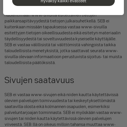
Hyväksy kaikki evästeet
sekä tarvittaessa konsultoida neuvonantajaansa. Käyttäjällä
on vastuu sijoitustoimintansa tuloksesta. SEB pyrkii
huolehtimaan www-sivuilla esitettävien tietojen
paikkansapitävyydestä tietojen julkaisuhetkellä. SEB ei
kuitenkaan missään tapauksessa vastaa www-sivuilla
esitettyjen tietojen oikeellisuudesta eikä esitetyn materiaalin
täydellisyydestä tai soveltuvuudesta kyseiselle käyttäjälle.
SEB ei vastaa välillisistä tai välittömistä vahingoista taikka
taloudellisista menetyksistä, jotka saattavat seurata www-
sivuilla olevaan informaatioon perustuvista sijoitus- tai muista
taloudellisista päätöksistä.
Sivujen saatavuus
SEB ei vastaa www-sivujen eikä niiden kautta käytettävissä
olevien palvelujen toimivuudesta tai keskeytyksettömästä
saatavilla olosta eikä kolmannen osapuolen, esimerkiksi
palveluntarjoajan toiminnasta. SEB ei myöskään vastaa www-
sivujen tai niiden kautta käytettävissä olevien palvelujen
viiveestä. SEB:llä on oikeus milloin tahansa muuttaa www-