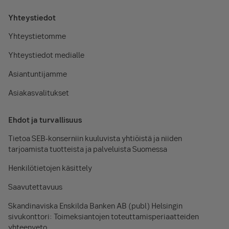
Yhteystiedot
Yhteystietomme
Yhteystiedot medialle
Asiantuntijamme
Asiakasvalitukset
Ehdot ja turvallisuus
Tietoa SEB-konserniin kuuluvista yhtiöistä ja niiden
tarjoamista tuotteista ja palveluista Suomessa
Henkilötietojen käsittely
Saavutettavuus
Skandinaviska Enskilda Banken AB (publ) Helsingin
sivukonttori: Toimeksiantojen toteuttamisperiaatteiden
yhteenveto