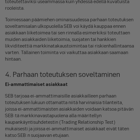
toteutettaviksi useammassa kuin yhdessä edellä kuvatuista
rooleista.
Toimiessaan päämiehen ominaisuudessa parhaan toteutuksen
soveltamisalan ulkopuolella SEB voi käydä kauppaa ennen
asiakkaan liiketoimea tai sen rinnalla esimerkiksi toteuttaen
muiden asiakkaiden liiketoimia, suojaten tai hankkien
likviditeettiä markkinatakaustoimintaa tai riskienhallintaansa
varten. Tällainen toiminta voi vaikuttaa asiakkaan saamaan
hintaan.
4. Parhaan toteutuksen soveltaminen
Ei-ammattimaiset asiakkaat
SEB tarjoaa ei-ammattimaisille asiakkailleen parhaan
toteutuksen lukuun ottamatta niitä harvinaisia tilanteita,
joissa ei-ammattimaisten asiakkaiden voidaan katsoa pitävän
SEB:tä markkinavastapuolena alla määritellyn
kaupankäyntisuhdetestin (Trading Relationship Test)
mukaisesti ja joissa ei-ammattimaiset asiakkaat eivät täten
katso SEB:n suojaavan etujaan.