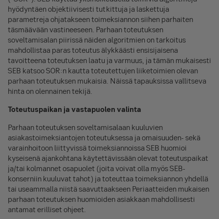
hyödyntäen objektiivisesti tutkittuja ja laskettuja
parametreja ohjatakseen toimeksiannon siihen parhaiten
täsmäävään vastineeseen. Parhaan toteutuksen
soveltamisalan piirissä näiden algoritmien on tarkoitus
mahdollistaa paras toteutus älykkäästi ensisijaisena
tavoitteena toteutuksen laatu ja varmuus, ja tämän mukaisesti
SEB katsoo SOR:n kautta toteutettujen liiketoimien olevan
parhaan toteutuksen mukaisia. Näissä tapauksissa vallitseva
hinta on olennainen tekijä.
Toteutuspaikan ja vastapuolen valinta
Parhaan toteutuksen soveltamisalaan kuuluvien
asiakastoimeksiantojen toteutuksessa ja omaisuuden- sekä
varainhoitoon liittyvissä toimeksiannoissa SEB huomioi
kyseisenä ajankohtana käytettävissään olevat toteutuspaikat
ja/tai kolmannet osapuolet (joita voivat olla myös SEB-
konserniin kuuluvat tahot) ja toteuttaa toimeksiannon yhdellä
tai useammalla niistä saavuttaakseen Periaatteiden mukaisen
parhaan toteutuksen huomioiden asiakkaan mahdollisesti
antamat erilliset ohjeet.