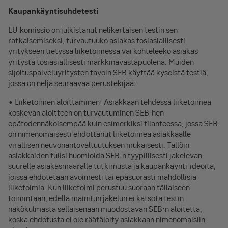
Kaupankäyntisuhdetesti
EU-komissio on julkistanut nelikertaisen testin sen
ratkaisemiseksi, turvautuuko asiakas tosiasiallisesti
yritykseen tietyssä liiketoimessa vai kohteleeko asiakas
yritystä tosiasiallisesti markkinavastapuolena. Muiden
sijoituspalveluyritysten tavoin SEB käyttää kyseistä testiä,
jossa on neljä seuraavaa perustekijää:
• Liiketoimen aloittaminen: Asiakkaan tehdessä liiketoimea
koskevan aloitteen on turvautuminen SEB:hen
epätodennäköisempää kuin esimerkiksi tilanteessa, jossa SEB
on nimenomaisesti ehdottanut liiketoimea asiakkaalle
virallisen neuvonantovaltuutuksen mukaisesti. Tällöin
asiakkaiden tulisi huomioida SEB:n tyypillisesti jakelevan
suurelle asiakasmäärälle tutkimusta ja kaupankäynti-ideoita,
joissa ehdotetaan avoimesti tai epäsuorasti mahdollisia
liiketoimia. Kun liiketoimi perustuu suoraan tällaiseen
toimintaan, edellä mainitun jakelun ei katsota testin
näkökulmasta sellaisenaan muodostavan SEB:n aloitetta,
koska ehdotusta ei ole räätälöity asiakkaan nimenomaisiin