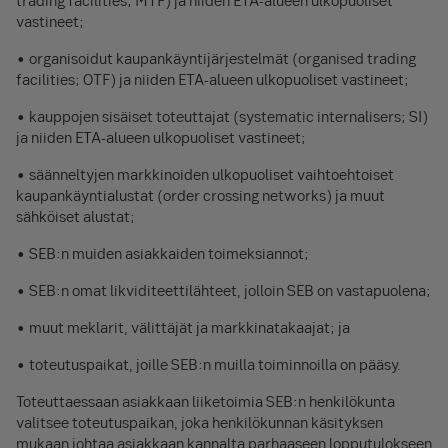
trading facilities; MTF) ja niiden ETA-alueen ulkopuoliset
vastineet;
• organisoidut kaupankäyntijärjestelmät (organised trading
facilities; OTF) ja niiden ETA-alueen ulkopuoliset vastineet;
• kauppojen sisäiset toteuttajat (systematic internalisers; SI)
ja niiden ETA-alueen ulkopuoliset vastineet;
• säänneltyjen markkinoiden ulkopuoliset vaihtoehtoiset
kaupankäyntialustat (order crossing networks) ja muut
sähköiset alustat;
• SEB:n muiden asiakkaiden toimeksiannot;
• SEB:n omat likviditeettilähteet, jolloin SEB on vastapuolena;
• muut meklarit, välittäjät ja markkinatakaajat; ja
• toteutuspaikat, joille SEB:n muilla toiminnoilla on pääsy.
Toteuttaessaan asiakkaan liiketoimia SEB:n henkilökunta
valitsee toteutuspaikan, joka henkilökunnan käsityksen
mukaan johtaa asiakkaan kannalta parhaaseen lopputulokseen