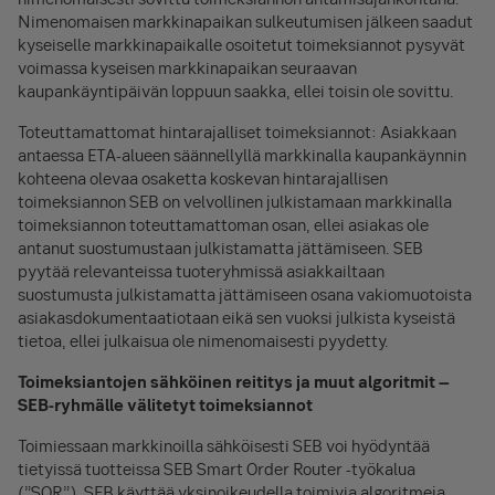
Nimenomaisen markkinapaikan sulkeutumisen jälkeen saadut
kyseiselle markkinapaikalle osoitetut toimeksiannot pysyvät
voimassa kyseisen markkinapaikan seuraavan
kaupankäyntipäivän loppuun saakka, ellei toisin ole sovittu.
Toteuttamattomat hintarajalliset toimeksiannot: Asiakkaan
antaessa ETA-alueen säännellyllä markkinalla kaupankäynnin
kohteena olevaa osaketta koskevan hintarajallisen
toimeksiannon SEB on velvollinen julkistamaan markkinalla
toimeksiannon toteuttamattoman osan, ellei asiakas ole
antanut suostumustaan julkistamatta jättämiseen. SEB
pyytää relevanteissa tuoteryhmissä asiakkailtaan
suostumusta julkistamatta jättämiseen osana vakiomuotoista
asiakasdokumentaatiotaan eikä sen vuoksi julkista kyseistä
tietoa, ellei julkaisua ole nimenomaisesti pyydetty.
Toimeksiantojen sähköinen reititys ja muut algoritmit –
SEB-ryhmälle välitetyt toimeksiannot
Toimiessaan markkinoilla sähköisesti SEB voi hyödyntää
tietyissä tuotteissa SEB Smart Order Router -työkalua
(”SOR”). SEB käyttää yksinoikeudella toimivia algoritmeja