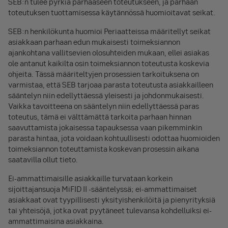
SEB:n tulee pyrkiä parhaaseen toteutukseen, ja parhaan
toteutuksen tuottamisessa käytännössä huomioitavat seikat.
SEB:n henkilökunta huomioi Periaatteissa määritellyt seikat
asiakkaan parhaan edun mukaisesti toimeksiannon
ajankohtana vallitsevien olosuhteiden mukaan, ellei asiakas
ole antanut kaikilta osin toimeksiannon toteutusta koskevia
ohjeita. Tässä määriteltyjen prosessien tarkoituksena on
varmistaa, että SEB tarjoaa parasta toteutusta asiakkailleen
sääntelyn niin edellyttäessä yleisesti ja johdonmukaisesti.
Vaikka tavoitteena on sääntelyn niin edellyttäessä paras
toteutus, tämä ei välttämättä tarkoita parhaan hinnan
saavuttamista jokaisessa tapauksessa vaan pikemminkin
parasta hintaa, jota voidaan kohtuullisesti odottaa huomioiden
toimeksiannon toteuttamista koskevan prosessin aikana
saatavilla ollut tieto.
Ei-ammattimaisille asiakkaille turvataan korkein
sijoittajansuoja MiFID II -sääntelyssä; ei-ammattimaiset
asiakkaat ovat tyypillisesti yksityishenkilöitä ja pienyrityksiä
tai yhteisöjä, jotka ovat pyytäneet tulevansa kohdelluiksi ei-
ammattimaisina asiakkaina.