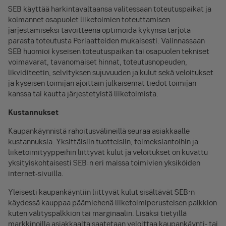
SEB käyttää harkintavaltaansa valitessaan toteutuspaikat ja
kolmannet osapuolet liiketoimien toteuttamisen
järjestämiseksi tavoitteena optimoida kykynsä tarjota
parasta toteutusta Periaatteiden mukaisesti. Valinnassaan
SEB huomioi kyseisen toteutuspaikan tai osapuolen tekniset
voimavarat, tavanomaiset hinnat, toteutusnopeuden,
likviditeetin, selvityksen sujuvuuden ja kulut sekä veloitukset
ja kyseisen toimijan ajoittain julkaisemat tiedot toimijan
kanssa tai kautta järjestetyistä liiketoimista.
Kustannukset
Kaupankäynnistä rahoitusvälineillä seuraa asiakkaalle
kustannuksia. Yksittäisiin tuotteisiin, toimeksiantoihin ja
liiketoimityyppeihin liittyvät kulut ja veloitukset on kuvattu
yksityiskohtaisesti SEB:n eri maissa toimivien yksiköiden
internet-sivuilla.
Yleisesti kaupankäyntiin liittyvät kulut sisältävät SEB:n
käydessä kauppaa päämiehenä liiketoimiperusteisen palkkion
kuten välityspalkkion tai marginaalin. Lisäksi tietyillä
markkinoilla asiakkaalta saatetaan veloittaa kaupankäynti- tai