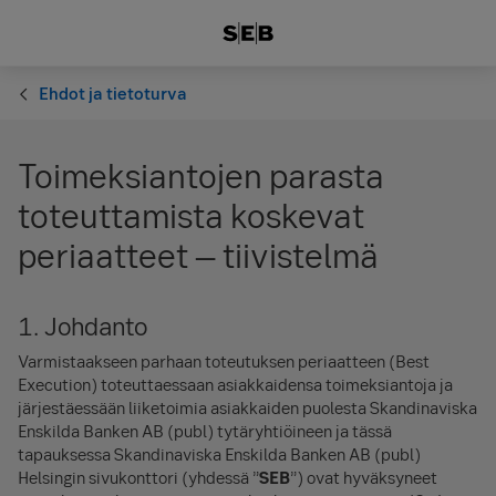
Ehdot ja tietoturva
Toimeksiantojen parasta
toteuttamista koskevat
periaatteet – tiivistelmä
1. Johdanto
Varmistaakseen parhaan toteutuksen periaatteen (Best
Execution) toteuttaessaan asiakkaidensa toimeksiantoja ja
järjestäessään liiketoimia asiakkaiden puolesta Skandinaviska
Enskilda Banken AB (publ) tytäryhtiöineen ja tässä
tapauksessa Skandinaviska Enskilda Banken AB (publ)
Helsingin sivukonttori (yhdessä ”
SEB
”) ovat hyväksyneet