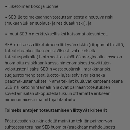
• liiketoimen koko ja luonne;
• SEB:lle toimeksiannon toteuttamisesta aiheutuva riski
(mukaan lukien suojaus- ja residuaaliriski); ja
• muut SEB:n merkityksellisiksi katsomat olosuhteet.
SEB:n ottaessa liiketoimeen liittyvän riskin (riippumatta siitä,
toteutetaanko liiketoimi sisäisesti vai ulkoisella
toteutuspaikalla) hinta saattaa sisältää marginaalin, jossa on
huomioitu asiakkaan kanssa nimenomaisesti sovittujen
veloitusten lisäksi SEB:n vastapuoliriski, markkinariski,
suojaustoimenpiteet, luotto- ja/tai selvitysriski sekä
pääomakustannukset. Nämä tekijät kuuluvat kiinteänä osana
SEB:n liiketoimintamalliin ja ovat parhaan toteutuksen
soveltamisalan ulkopuolella lukuun ottamatta erikseen
nimenomaisesti mainittuja tilanteita.
Toimeksiantojen toteuttamiseen liittyvät kriteerit
Päättäessään kunkin edellä mainitun tekijän painoarvon
suhteessa toisiinsa SEB huomioi (asiakkaan mahdollisesti