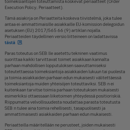
toimeksiantojen toteuttamista koskevat periaatteet (Order
Execution Policy; Periaatteet).
Tämä asiakirja on Periaatteita koskeva tiivistelmä, joka tulee
antaa ei-ammattimaisille asiakkaille EU-komission delegoidun
asetuksen (EU) 2017/565 66 (9) artiklan nojalla.
Periaatteiden täydellinen versio liitteineen on ladattavissa
tästä
.
Paras toteutus on SEB:lle asetettu tekninen vaatimus
suorittaa kaikki tarvittavat toimet asiakkaan kannalta
parhaan mahdollisen lopputuloksen saavuttamiseksi
toteutettaessa toimeksiantoja asiakkaiden lukuun tai puolesta
ja toimia asiakkaiden parhaan edun mukaisesti välitettäessä
toimeksiantoja muiden yhteisöjen toteuttaviksi. SEB:n ei
kuitenkaan tarvitse toimia parhaan toteutuksen mukaisesti
esimerkiksi ottaessaan liiketoimen yhteydessä positioriskiä.
Riippumatta velvollisuudesta noudattaa parasta toteutusta
SEB:n tulee aina toimia rehellisesti, tasapuolisesti ja
ammattimaisesti asiakkaiden parhaan edun mukaisesti.
Periaatteilla määritellään ne perusteet, joiden mukaisesti