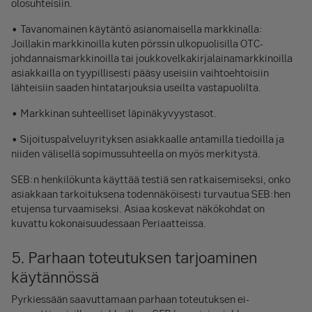
olosuhteisiin.
• Tavanomainen käytäntö asianomaisella markkinalla:
Joillakin markkinoilla kuten pörssin ulkopuolisilla OTC-
johdannaismarkkinoilla tai joukkovelkakirjalainamarkkinoilla
asiakkailla on tyypillisesti pääsy useisiin vaihtoehtoisiin
lähteisiin saaden hintatarjouksia useilta vastapuolilta.
• Markkinan suhteelliset läpinäkyvyystasot.
• Sijoituspalveluyrityksen asiakkaalle antamilla tiedoilla ja
niiden välisellä sopimussuhteella on myös merkitystä.
SEB:n henkilökunta käyttää testiä sen ratkaisemiseksi, onko
asiakkaan tarkoituksena todennäköisesti turvautua SEB:hen
etujensa turvaamiseksi. Asiaa koskevat näkökohdat on
kuvattu kokonaisuudessaan Periaatteissa.
5. Parhaan toteutuksen tarjoaminen
käytännössä
Pyrkiessään saavuttamaan parhaan toteutuksen ei-