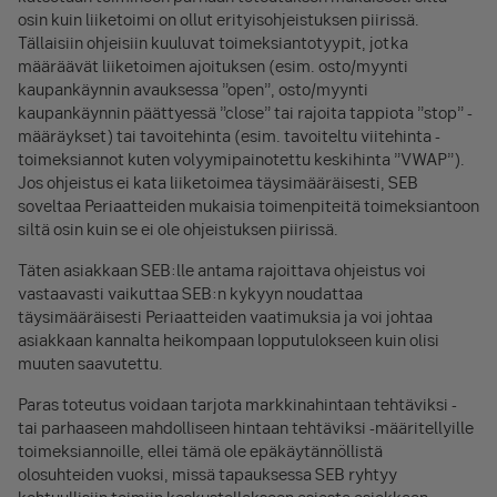
osin kuin liiketoimi on ollut erityisohjeistuksen piirissä.
Tällaisiin ohjeisiin kuuluvat toimeksiantotyypit, jotka
määräävät liiketoimen ajoituksen (esim. osto/myynti
kaupankäynnin avauksessa ”open”, osto/myynti
kaupankäynnin päättyessä ”close” tai rajoita tappiota ”stop” -
määräykset) tai tavoitehinta (esim. tavoiteltu viitehinta -
toimeksiannot kuten volyymipainotettu keskihinta ”VWAP”).
Jos ohjeistus ei kata liiketoimea täysimääräisesti, SEB
soveltaa Periaatteiden mukaisia toimenpiteitä toimeksiantoon
siltä osin kuin se ei ole ohjeistuksen piirissä.
Täten asiakkaan SEB:lle antama rajoittava ohjeistus voi
vastaavasti vaikuttaa SEB:n kykyyn noudattaa
täysimääräisesti Periaatteiden vaatimuksia ja voi johtaa
asiakkaan kannalta heikompaan lopputulokseen kuin olisi
muuten saavutettu.
Paras toteutus voidaan tarjota markkinahintaan tehtäviksi -
tai parhaaseen mahdolliseen hintaan tehtäviksi -määritellyille
toimeksiannoille, ellei tämä ole epäkäytännöllistä
olosuhteiden vuoksi, missä tapauksessa SEB ryhtyy