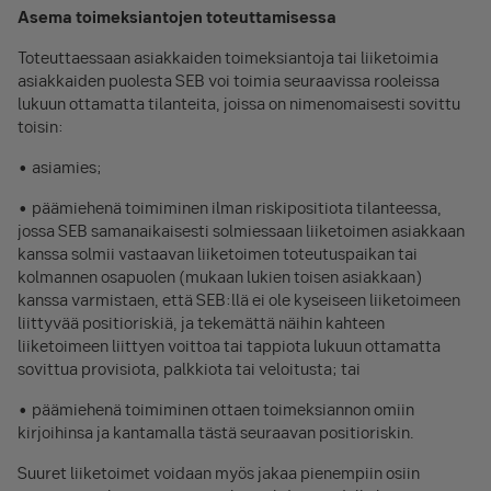
Asema toimeksiantojen toteuttamisessa
Toteuttaessaan asiakkaiden toimeksiantoja tai liiketoimia
asiakkaiden puolesta SEB voi toimia seuraavissa rooleissa
lukuun ottamatta tilanteita, joissa on nimenomaisesti sovittu
toisin:
• asiamies;
• päämiehenä toimiminen ilman riskipositiota tilanteessa,
jossa SEB samanaikaisesti solmiessaan liiketoimen asiakkaan
kanssa solmii vastaavan liiketoimen toteutuspaikan tai
kolmannen osapuolen (mukaan lukien toisen asiakkaan)
kanssa varmistaen, että SEB:llä ei ole kyseiseen liiketoimeen
liittyvää positioriskiä, ja tekemättä näihin kahteen
liiketoimeen liittyen voittoa tai tappiota lukuun ottamatta
sovittua provisiota, palkkiota tai veloitusta; tai
• päämiehenä toimiminen ottaen toimeksiannon omiin
kirjoihinsa ja kantamalla tästä seuraavan positioriskin.
Suuret liiketoimet voidaan myös jakaa pienempiin osiin