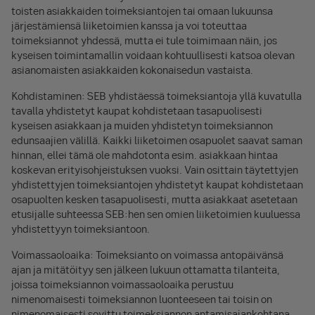
toisten asiakkaiden toimeksiantojen tai omaan lukuunsa
järjestämiensä liiketoimien kanssa ja voi toteuttaa
toimeksiannot yhdessä, mutta ei tule toimimaan näin, jos
kyseisen toimintamallin voidaan kohtuullisesti katsoa olevan
asianomaisten asiakkaiden kokonaisedun vastaista.
Kohdistaminen: SEB yhdistäessä toimeksiantoja yllä kuvatulla
tavalla yhdistetyt kaupat kohdistetaan tasapuolisesti
kyseisen asiakkaan ja muiden yhdistetyn toimeksiannon
edunsaajien välillä. Kaikki liiketoimen osapuolet saavat saman
hinnan, ellei tämä ole mahdotonta esim. asiakkaan hintaa
koskevan erityisohjeistuksen vuoksi. Vain osittain täytettyjen
yhdistettyjen toimeksiantojen yhdistetyt kaupat kohdistetaan
osapuolten kesken tasapuolisesti, mutta asiakkaat asetetaan
etusijalle suhteessa SEB:hen sen omien liiketoimien kuuluessa
yhdistettyyn toimeksiantoon.
Voimassaoloaika: Toimeksianto on voimassa antopäivänsä
ajan ja mitätöityy sen jälkeen lukuun ottamatta tilanteita,
joissa toimeksiannon voimassaoloaika perustuu
nimenomaisesti toimeksiannon luonteeseen tai toisin on
nimenomaisesti sovittu toimeksiannon antamisajankohtana.