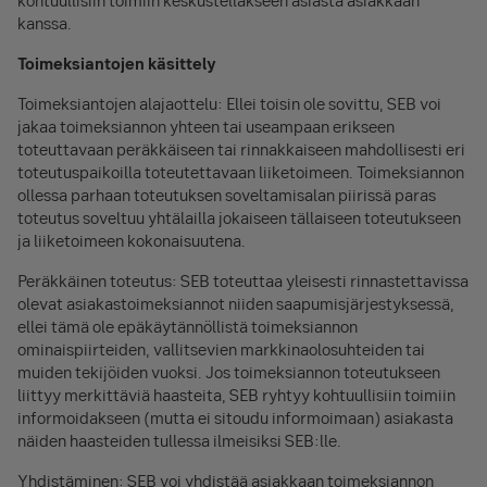
kohtuullisiin toimiin keskustellakseen asiasta asiakkaan
kanssa.
Toimeksiantojen käsittely
Toimeksiantojen alajaottelu: Ellei toisin ole sovittu, SEB voi
jakaa toimeksiannon yhteen tai useampaan erikseen
toteuttavaan peräkkäiseen tai rinnakkaiseen mahdollisesti eri
toteutuspaikoilla toteutettavaan liiketoimeen. Toimeksiannon
ollessa parhaan toteutuksen soveltamisalan piirissä paras
toteutus soveltuu yhtälailla jokaiseen tällaiseen toteutukseen
ja liiketoimeen kokonaisuutena.
Peräkkäinen toteutus: SEB toteuttaa yleisesti rinnastettavissa
olevat asiakastoimeksiannot niiden saapumisjärjestyksessä,
ellei tämä ole epäkäytännöllistä toimeksiannon
ominaispiirteiden, vallitsevien markkinaolosuhteiden tai
muiden tekijöiden vuoksi. Jos toimeksiannon toteutukseen
liittyy merkittäviä haasteita, SEB ryhtyy kohtuullisiin toimiin
informoidakseen (mutta ei sitoudu informoimaan) asiakasta
näiden haasteiden tullessa ilmeisiksi SEB:lle.
Yhdistäminen: SEB voi yhdistää asiakkaan toimeksiannon