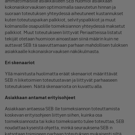
ammattimaisille asiakkailleen SEB huomioi asiakkaan
kokonaiskorvauksen optimoimalla saavutetun hinnan ja
suoraan toteutuksen yhteydessä aiheutuneet kustannukset
kuten toteutuspaikan palkkiot, selvityspalkkiot ja muut
kolmansille osapuolille toimeksiannon yhteydessä maksetut
palkkiot. Muut toteutukseen liittyvät Periaatteissa listatut
tekijät otetaan huomioon ainoastaan siinä määrin kuin ne
auttavat SEB:tä saavuttamaan parhaan mahdollisen tuloksen
asiakkaalle kokonaiskorvauksen näkökulmasta.
Eri skenaariot
Yllä mainitusta huolimatta eräät skenaariot määrittävät
SEB:n liiketoimien toteutustavan ja liittyvät parhaaseen
toteutukseen. Näitä skenaarioita on kuvattu alla.
Asiakkaan antamat erityisohjeet
Asiakkaan antaessa SEB:lle toimeksiannon toteuttamista
koskevan erityisohjeen liittyen siihen, kuinka osa
toimeksiannosta tai koko toimeksianto tulee toteuttaa, SEB
noudattaa kyseistä ohjetta, minkä seurauksena SEB:n
katsotaan toimineen parhaan toteutuksen mukaisesti siltä