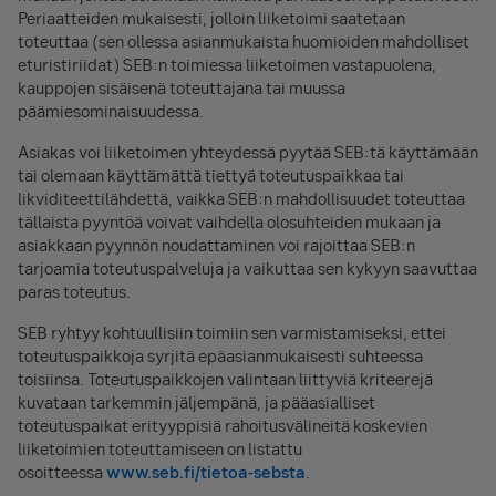
Periaatteiden mukaisesti, jolloin liiketoimi saatetaan
toteuttaa (sen ollessa asianmukaista huomioiden mahdolliset
eturistiriidat) SEB:n toimiessa liiketoimen vastapuolena,
kauppojen sisäisenä toteuttajana tai muussa
päämiesominaisuudessa.
Asiakas voi liiketoimen yhteydessä pyytää SEB:tä käyttämään
tai olemaan käyttämättä tiettyä toteutuspaikkaa tai
likviditeettilähdettä, vaikka SEB:n mahdollisuudet toteuttaa
tällaista pyyntöä voivat vaihdella olosuhteiden mukaan ja
asiakkaan pyynnön noudattaminen voi rajoittaa SEB:n
tarjoamia toteutuspalveluja ja vaikuttaa sen kykyyn saavuttaa
paras toteutus.
SEB ryhtyy kohtuullisiin toimiin sen varmistamiseksi, ettei
toteutuspaikkoja syrjitä epäasianmukaisesti suhteessa
toisiinsa. Toteutuspaikkojen valintaan liittyviä kriteerejä
kuvataan tarkemmin jäljempänä, ja pääasialliset
toteutuspaikat erityyppisiä rahoitusvälineitä koskevien
liiketoimien toteuttamiseen on listattu
osoitteessa
www.seb.fi/tietoa-sebsta
.