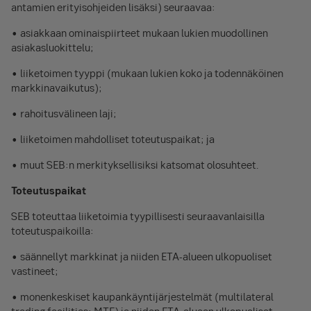
antamien erityisohjeiden lisäksi) seuraavaa:
• asiakkaan ominaispiirteet mukaan lukien muodollinen
asiakasluokittelu;
• liiketoimen tyyppi (mukaan lukien koko ja todennäköinen
markkinavaikutus);
• rahoitusvälineen laji;
• liiketoimen mahdolliset toteutuspaikat; ja
• muut SEB:n merkityksellisiksi katsomat olosuhteet.
Toteutuspaikat
SEB toteuttaa liiketoimia tyypillisesti seuraavanlaisilla
toteutuspaikoilla:
• säännellyt markkinat ja niiden ETA-alueen ulkopuoliset
vastineet;
• monenkeskiset kaupankäyntijärjestelmät (multilateral