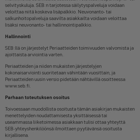
selvityskuluja. SEB:n tarjotessa säilytyspalveluja voidaan
veloittaa niitä koskeva lisäpalkkio. Neuvonanto- tai
salkunhoitopalveluja saavilta asiakkailta voidaan veloittaa
lisäksi neuvonanto- tai hallinnointipalkkio.
Hallinnointi
SEB:llä on järjestelyt Periaatteiden toimivuuden valvomista ja
ajoittaista arviointia varten.
Periaatteiden ja niiden mukaisten järjestelyjen
kokonaisarviointi suoritetaan vähintään vuosittain, ja
Periaatteiden uusin versio pidetään nähtävillä osoitteessa
www.seb.fi.
Parhaan toteutuksen osoitus
Toivoessaan muodollista osoitusta tämän asiakirjan mukaisten
menettelyiden noudattamisesta yksittäisessä tai
useammassa liiketoimessa asiakkaan tulisi ottaa yhteyttä
SEB-yhteyshenkilöönsä ilmoittaen pyytävänsä osoitusta
kirjallisena.