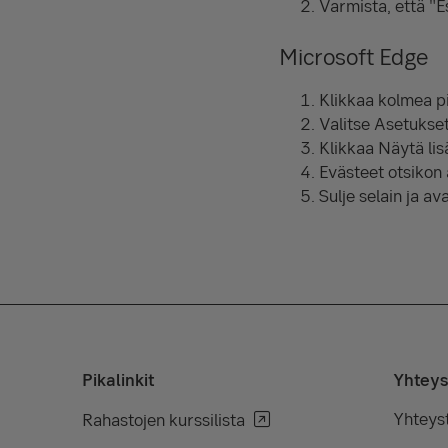
Varmista, että "Es
Microsoft Edge
Klikkaa kolmea pis
Valitse Asetukset
Klikkaa Näytä lis
Evästeet otsikon a
Sulje selain ja av
Pikalinkit
Yhteys
Yhteys
Rahastojen kurssilista