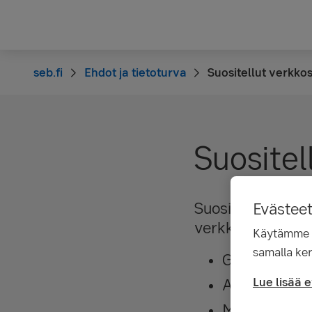
seb.fi
Ehdot ja tietoturva
Suositellut verkko
Suositel
Suosittelemme, et
Evästee
verkkopalveluja
Käytämme ev
samalla ker
Google Chro
Apple Safari
Lue lisää 
Mozilla Firef