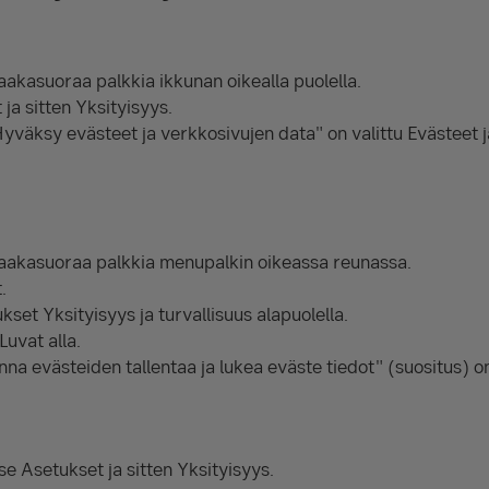
akasuoraa palkkia ikkunan oikealla puolella.
ja sitten Yksityisyys.
yväksy evästeet ja verkkosivujen data" on valittu Evästeet 
aakasuoraa palkkia menupalkin oikeassa reunassa.
.
kset Yksityisyys ja turvallisuus alapuolella.
Luvat alla.
nna evästeiden tallentaa ja lukea eväste tiedot" (suositus) on
se Asetukset ja sitten Yksityisyys.