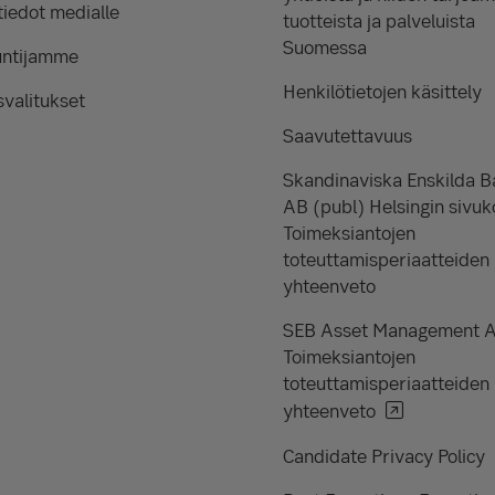
iedot medialle
tuotteista ja palveluista
Suomessa
untijamme
Henkilötietojen käsittely
valitukset
Saavutettavuus
Skandinaviska Enskilda 
AB (publ) Helsingin sivuk
Toimeksiantojen
toteuttamisperiaatteiden
yhteenveto
SEB Asset Management 
Toimeksiantojen
toteuttamisperiaatteiden
yhteenveto
Candidate Privacy Policy