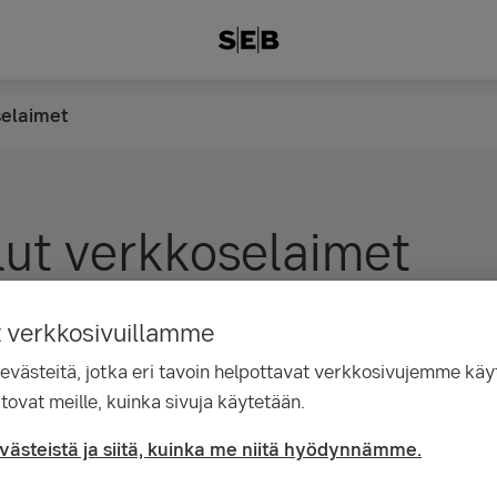
selaimet
lut verkkoselaimet
tä käytät viimeisintä versiota seuraavista se
t verkkosivuillamme
mme käyttäessäsi:
ästeitä, jotka eri tavoin helpottavat verkkosivujemme käyt
tovat meille, kuinka sivuja käytetään.
me
evästeistä ja siitä, kuinka me niitä hyödynnämme.
ox