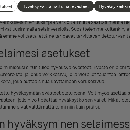
tukset
Hyväksy välttämättömät evästeet
Hyväksy kaikki 
ge
verkkoselainten uusimpia versioita, mutta saattaa mennä he
ivat uusimmalla selainversiolla. Suosittelemme kuitenkin, 
llä emme voi taata, että ne tarjoavat tarvittavan tietoturvan ta
selaimesi asetukset
mimiseksi sinun tulee hyväksyä evästeet. Eväste on pieni te
umeroista, ja jonka verkkosivu, jolla vierailet tallentaa laittee
ukena, joka auttaa sinua käyttämään verkkosivua.
tettu hyväksymään evästeet oletuksena. Voit myös asettaa s
steen, jolloin voit päättää hyväksytkö sen vai et. Mikäli ole
umme eivät välttämättä toimi niin kuin pitäisi.
n hyväksyminen selaimes