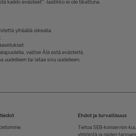
tä kaikki evästeet" -laatikko ei ole tikattuna.
tettä ylhäällä oikealla.
.
äasetukset.
lapuolella, valitse Älä estä evästeitä.
aa uudelleen tai lataa sivu uudelleen.
tiedot
Ehdot ja turvallisuus
tietomme
Tietoa SEB-konserniin kuu
yhtiöistä ja niiden tarjoam