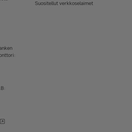
Suositellut verkkoselaimet
Banken
onttori:
AB: