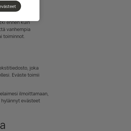
evästeet
tki ennen kuin
että vanhempia
i toiminnot.
kstitiedosto, joka
llesi. Eväste toimii
elaimesi ilmoittamaan,
t hylännyt evästeet
sa