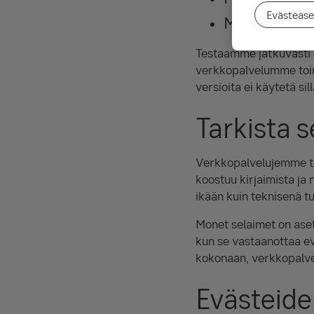
Evästease
Microsoft Ed
Testaamme jatkuvasti 
verkkopalvelumme toim
versioita ei käytetä si
Tarkista 
Verkkopalvelujemme toi
koostuu kirjaimista ja n
ikään kuin teknisenä t
Monet selaimet on ase
kun se vastaanottaa evä
kokonaan, verkkopalvel
Evästeide