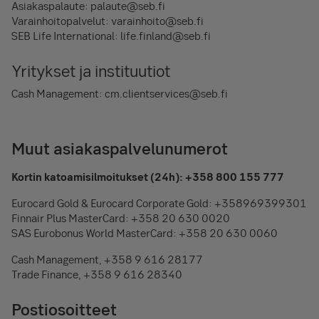
Asiakaspalaute: palaute@seb.fi
Varainhoitopalvelut: varainhoito@seb.fi
SEB Life International: life.finland@seb.fi
Yritykset ja instituutiot
Cash Management: cm.clientservices@seb.fi
Muut asiakaspalvelunumerot
Kortin katoamisilmoitukset (24h): +358 800 155 777
Eurocard Gold & Eurocard Corporate Gold: +358969399301
Finnair Plus MasterCard: +358 20 630 0020
SAS Eurobonus World MasterCard: +358 20 630 0060
Cash Management, +358 9 616 28177
Trade Finance, +358 9 616 28340
Postiosoitteet