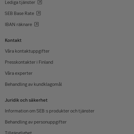
Lediga tjänster
Postboks 458 Sentrum
Norge
0105 Oslo
Att.: Klageansvarlig
SEB Base Rate
Postboks 1373 Vika
Finland
IBAN räknare
0114 Oslo
Office of the Data Protection Ombudsman
kundeklage@sebkort.no
Lintulahdenkuja 4
Kontakt
00530 Helsinki
Finland
Våra kontaktuppgifter
tietosuoja@om.fi
Att.: Asiakasvalitusvastaava
Presskontakter i Finland
P.Box 1085
00101 Helsinki
Våra experter
asiakaspalaute@seb.fi
Behandling av kundklagomål
Juridik och säkerhet
Information om SEB:s produkter och tjänster
Behandling av personuppgifter
Tillgänglighet