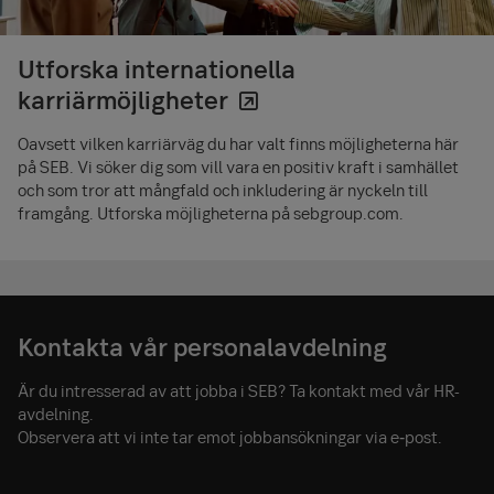
Utforska internationella
karriärmöjligheter
Oavsett vilken karriärväg du har valt finns möjligheterna här
på SEB. Vi söker dig som vill vara en positiv kraft i samhället
och som tror att mångfald och inkludering är nyckeln till
framgång. Utforska möjligheterna på sebgroup.com.
Kontakta vår personalavdelning
Är du intresserad av att jobba i SEB? Ta kontakt med vår HR-
avdelning.
Observera att vi inte tar emot jobbansökningar via e‑post.