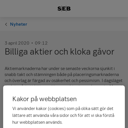
Nyheter
3 april 2020
09:12
Billiga aktier och kloka gåvor
Aktiemarknaderna har under se senaste veckorna sjunkit i
snabb takt och stämningen både på placeringsmarknaderna
och överlag är färgad av osäkerhet och pessimism. I dagsläget
är det svårt att hitta positiva aspekter inom ekonomin. Men vi
gör ett försök med
gåvoskatten
.
Kakor på webbplatsen
Gåvoskatten bestäms på gåvodagen och gåvans värde är det
Vi använder kakor (cookies) som på olika sätt gör det
verkliga marknadsvärdet på gåvodagen. Därför är det klokt
att ge gåvor då värdet av värdepapper och fondandelar har
lättare att använda våra sidor och för att vi ska förstå
sjunkit. Uttryckt med andra ord är det i många fall
hur webbplatsen används.
skattemässigt förmånligare att ge en gåva bestående av