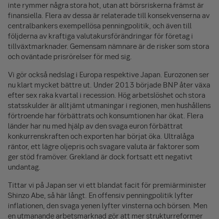
inte rymmer några stora hot, utan att börsriskerna främst är
finansiella. Flera av dessa är relaterade till konsekvenserna av
centralbankers exempellösa penningpolitik, och även till
följderna av kraftiga valutakursförändringar för företag i
tillväxtmarknader. Gemensam nämnare är de risker som stora
och oväntade prisrörelser för med sig.
Vi gör också nedslag i Europa respektive Japan. Eurozonen ser
nu klart mycket bättre ut. Under 2013 började BNP åter växa
efter sex raka kvartal i recession. Hög arbetslöshet och stora
statsskulder är alltjämt utmaningar i regionen, men hushållens
förtroende har förbättrats och konsumtionen har ökat. Flera
länder har nu med hjälp av den svaga euron förbättrat
konkurrenskraften och exporten har börjat öka. Ultralåga
räntor, ett lägre oljepris och svagare valuta är faktorer som
ger stöd framöver. Grekland är dock fortsatt ett negativt
undantag.
Tittar vi på Japan ser vi ett blandat facit för premiärminister
Shinzo Abe, så här långt. En offensiv penningpolitik lyfter
inflationen, den svaga yenen lyfter vinsterna och börsen. Men
en utmanande arbetsmarknad gör att mer strukturreformer