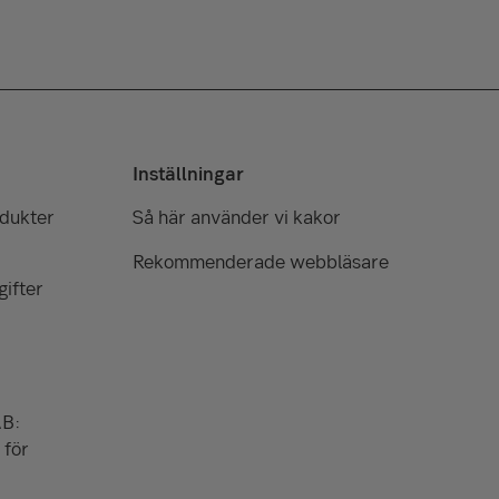
Inställningar
odukter
Så här använder vi kakor
Rekommenderade webbläsare
ifter
AB:
 för