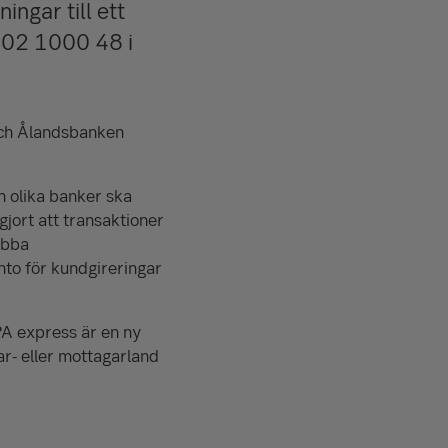
ingar till ett
0002 1000 48 i
och Ålandsbanken
n olika banker ska
jort att transaktioner
abba
onto för kundgireringar
PA express är en ny
r- eller mottagarland