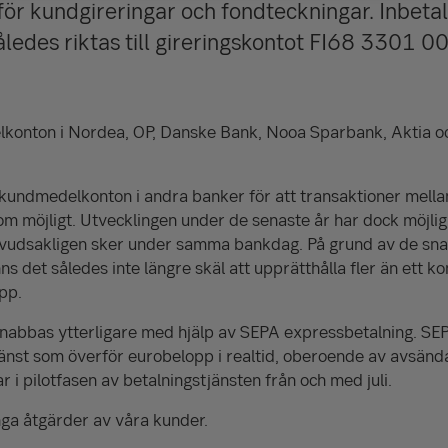
för kundgireringar och fondteckningar. Inbetaln
åledes riktas till gireringskontot FI68 3301 
konton i Nordea, OP, Danske Bank, Nooa Sparbank, Aktia 
t kundmedelkonton i andra banker för att transaktioner mella
m möjligt. Utvecklingen under de senaste år har dock möjligg
uvudsakligen sker under samma bankdag. På grund av de sn
ns det således inte längre skäl att upprätthålla fler än ett k
pp.
snabbas ytterligare med hjälp av SEPA expressbetalning. SE
änst som överför eurobelopp i realtid, oberoende av avsända
 i pilotfasen av betalningstjänsten från och med juli.
nga åtgärder av våra kunder.