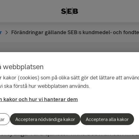
r
Förändringar gällande SEB:s kundmedel- och fondt
å webbplatsen
talförvaltning: Förän
 kakor (cookies) som på olika sätt gör det lättare att använ
 vi ska förstå hur webbplatsen används.
e kundmedel- och
 kakor och hur vi hanterar dem
kningskonton
gar
Acceptera nödvändiga kakor
Acceptera alla kakor
 förtydliga våra tjänster finns det från och m