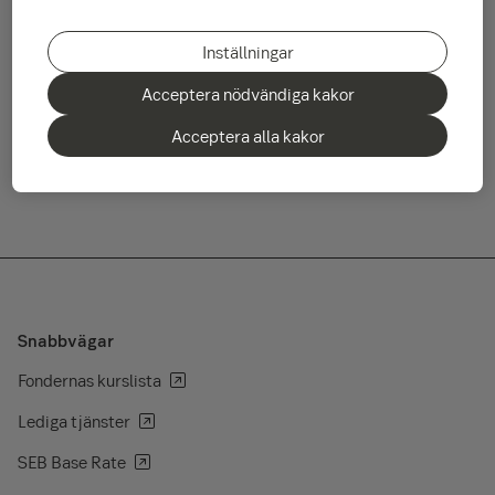
ekonomiska tillväxten.
Som helhet blev avkastningen på placeringsmarknaderna
Inställningar
negativ för år 2018. Endast statsobligationerna avkastade
Acceptera nödvändiga kakor
svagt positivt.
Acceptera alla kakor
Läs månadsöversikten här
Snabbvägar
Fondernas kurslista
Lediga tjänster
SEB Base Rate