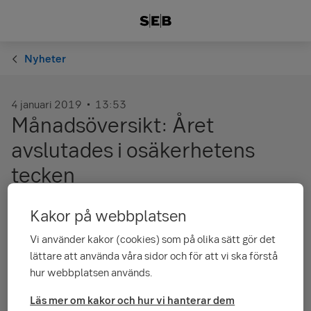
Nyheter
4 januari 2019
13:53
Månadsöversikt: Året
avslutades i osäkerhetens
tecken
Kakor på webbplatsen
Under årets sista veckor ledde ett flertal osäkerhetsfaktorer
till att placeringsmarknaderna sjönk kraftigt trots att den
Vi använder kakor (cookies) som på olika sätt gör det
ekonomiska statistiken inte indikerat dramatiska förändringar
lättare att använda våra sidor och för att vi ska förstå
mot det sämre. Trycket på placeringsmarknaderna baserar
hur webbplatsen används.
sig på rädslan att speciellt den politiska osäkerheten gradvis
urholkar konsumenternas och företagens förtroende och
Läs mer om kakor och hur vi hanterar dem
småningom leder till en kraftigare inbromsning av den