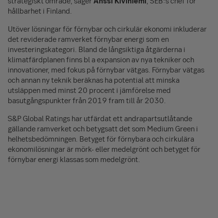
strategiskt område, säger
Anssi Kiviniemi
, SEB:s chef för
hållbarhet i Finland.
Utöver lösningar för förnybar och cirkulär ekonomi inkluderar
det reviderade ramverket förnybar energi som en
investeringskategori. Bland de långsiktiga åtgärderna i
klimatfärdplanen finns bl a expansion av nya tekniker och
innovationer, med fokus på förnybar vätgas. Förnybar vätgas
och annan ny teknik beräknas ha potential att minska
utsläppen med minst 20 procent i jämförelse med
basutgångspunkter från 2019 fram till år 2030.
S&P Global Ratings har utfärdat ett andrapartsutlåtande
gällande ramverket och betygsatt det som Medium Green i
helhetsbedömningen. Betyget för förnybara och cirkulära
ekonomilösningar är mörk- eller medelgrönt och betyget för
förnybar energi klassas som medelgrönt.