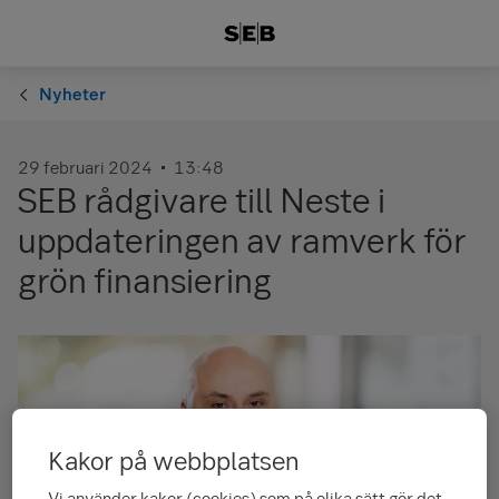
Nyheter
29 februari 2024
13:48
SEB rådgivare till Neste i
uppdateringen av ramverk för
grön finansiering
Kakor på webbplatsen
Vi använder kakor (cookies) som på olika sätt gör det