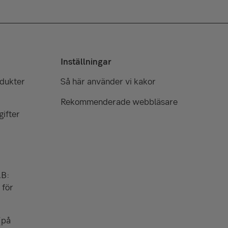
Inställningar
odukter
Så här använder vi kakor
Rekommenderade webbläsare
ifter
AB:
 för
(på