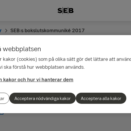
r
SEB:s bokslutskommuniké 2017
å webbplatsen
 kakor (cookies) som på olika sätt gör det lättare att använ
:40
 vi ska förstå hur webbplatsen används.
okslutskommuniké 20
 kakor och hur vi hanterar dem
örande poster var rörelseresultatet 22,7 miljarder kronor oc
gar
Acceptera nödvändiga kakor
Acceptera alla kakor