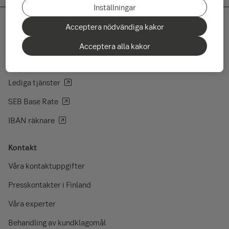
Inställningar
Acceptera nödvändiga kakor
Snabbvägar
Acceptera alla kakor
Fondernas kurslista
Lediga tjänster
SEB Base Rate
IBAN räknare
Kontakt
Våra kontaktuppgifter
Presskontakter i Finland
Våra experter
Behandling av kundklagomål