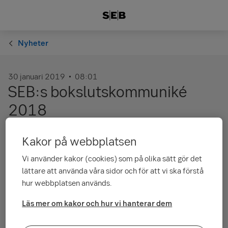
Nyheter
30 januari 2019
08:01
SEB:s bokslutskommuniké
2018
Kakor på webbplatsen
Rörelseresultatet, före jämförelsestörande poster, uppgick för
2018 till 22,8 miljarder kronor (22,7) och räntabiliteten till
Vi använder kakor (cookies) som på olika sätt gör det
13,4 procent (12,9).
lättare att använda våra sidor och för att vi ska förstå
Läs mer om Bokslutskommunikén för 2018
hur webbplatsen används.
Läs mer om kakor och hur vi hanterar dem