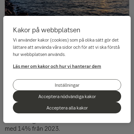
Kakor på webbplatsen
I den senaste Green Bond rapporten analyserar
Vi använder kakor (cookies) som på olika sätt gör det
vi orsaker varför omställningsinvesteringarna
lättare att använda våra sidor och för att vi ska förstå
hur webbplatsen används.
har planat ut och förklarar varför den nya
nedgången i priserna i omställningskedjan
Läs mer om kakor och hur vi hanterar dem
tyder på att bakslaget är tillfälligt. Det
optimistiska scenariet stöds av det faktum att
Inställningar
både transaktioner i hållbara obligationer och
aktier i ren energi har bottnat. Januari 2024
Acceptera nödvändiga kakor
var den starkaste januari någonsin för nya
Acceptera alla kakor
hållbara skuldtransaktioner och det
sammanlagda värdet av emissionerna ökade
med 14% från 2023.