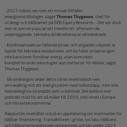
- 2023 måste ses som ett missat tillfälle i
energiomställningen, säger
Thomas Thygesen
, chef för
strategi och hållbarhet på SEB Equity Research. - Det ser dock
mer ut som en paus än ett trendbrott, eftersom de
underliggande, tekniska drivkrafterna är oförändrade.
- Kombinationen av fallande priser och stigande volymer är
typisk för tekniska revolutioner, och nu faller priserna igen -
inte bara inom förnybar energi, utan även inom
kompletterande teknologier som batterier för elbilar, säger
Thomas Thygesen
.
- Så småningom leder detta till en marknadsdriven
omvandling mot ett energisystem med nollutsläpp, men inte
nödvändigtvis så snabbt som vi behöver. Det behövs mer
politiskt stöd för att nå målet till 2050, inte minst i Europa
och tillväxtekonomierna.
Rapporten innehåller också en uppdatering om marknaden för
hållbar finansiering. Transaktioner i gröna, sociala, hållbara
och hållbarhetsrelaterade obligationer och lån under 2023