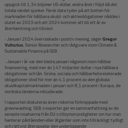
uppgick till 1,34 biljoner US-dollar, andra året i följd då det
totala värdet sjunker. Färsk data tyder på att botten för
marknaden för hållbara skuld- och aktieobligationer nåddes i
slutet av 2023 och att 2024 kommer att bli ett år av
återhämtning och tillväxt.
- Januari 2024 överraskade i positiv mening, säger
Gregor
Vulturius
, Senior Researcher och rådgivare inom Climate &
Sustainable Finance på SEB.
- Januari i år var den bästa januari någonsin inom hållbar
finansiering, med mer än 147 miljarder dollar i nya hållbara
obligationer och lån. Gröna, sociala och hållbarhetsrelaterade
obligationer stod för mer än 4,1 procent av den globala
skuldkapitalmarknaden i januari och 8,1 procent i Europa, de
nordiska länderna inkluderade.
I rapporten diskuteras även riskerna förknippade med
greenwashing. SEB:s experter ger en sammanfattning av de
senaste insatserna från EU:s tillsynsmyndigheter om hur man
hanterar påståenden eller åtgärder som inte tillräckligt tydligt
och rättvist återspeglar den underliggande