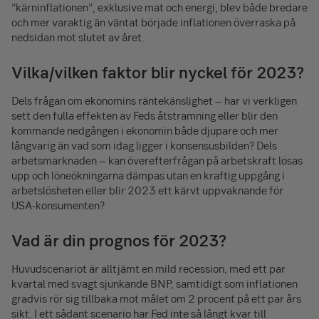
”kärninflationen”, exklusive mat och energi, blev både bredare
och mer varaktig än väntat började inflationen överraska på
nedsidan mot slutet av året.
Vilka/vilken faktor blir nyckel för 2023?
Dels frågan om ekonomins räntekänslighet – har vi verkligen
sett den fulla effekten av Feds åtstramning eller blir den
kommande nedgången i ekonomin både djupare och mer
långvarig än vad som idag ligger i konsensusbilden? Dels
arbetsmarknaden – kan överefterfrågan på arbetskraft lösas
upp och löneökningarna dämpas utan en kraftig uppgång i
arbetslösheten eller blir 2023 ett kärvt uppvaknande för
USA-konsumenten?
Vad är din prognos för 2023?
Huvudscenariot är alltjämt en mild recession, med ett par
kvartal med svagt sjunkande BNP, samtidigt som inflationen
gradvis rör sig tillbaka mot målet om 2 procent på ett par års
sikt. I ett sådant scenario har Fed inte så långt kvar till