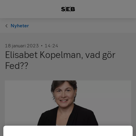
Nyheter
18 januari 2023
14:24
Elisabet Kopelman, vad gör
Fed??