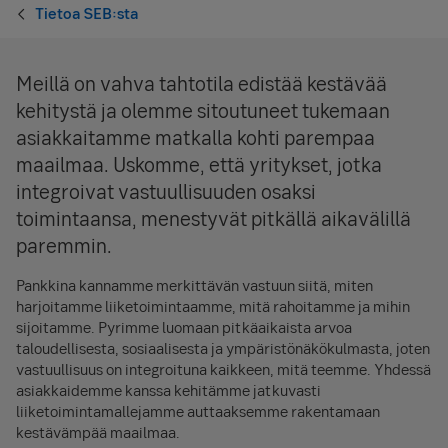
Tietoa SEB:sta
Meillä on vahva tahtotila edistää kestävää
kehitystä ja olemme sitoutuneet tukemaan
asiakkaitamme matkalla kohti parempaa
maailmaa. Uskomme, että yritykset, jotka
integroivat vastuullisuuden osaksi
toimintaansa, menestyvät pitkällä aikavälillä
paremmin.
Pankkina kannamme merkittävän vastuun siitä, miten
harjoitamme liiketoimintaamme, mitä rahoitamme ja mihin
sijoitamme. Pyrimme luomaan pitkäaikaista arvoa
taloudellisesta, sosiaalisesta ja ympäristönäkökulmasta, joten
vastuullisuus on integroituna kaikkeen, mitä teemme. Yhdessä
asiakkaidemme kanssa kehitämme jatkuvasti
liiketoimintamallejamme auttaaksemme rakentamaan
kestävämpää maailmaa.