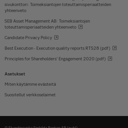
sivukonttori: Toimeksiantojen toteuttamisperiaatteiden
yhteenveto
SEB Asset Management AB: Toimeksiantojen
toteuttamisperiaatteiden yhteenveto
Candidate Privacy Policy
Best Execution - Execution quality reports RTS28 (pdf)
Principles for Shareholders’ Engagement 2020 (pdf)
Asetukset
Miten käytämme evästeitä
Suositellut verkkoselaimet
© Skandinaviska Enskilda Banken AB (publ)