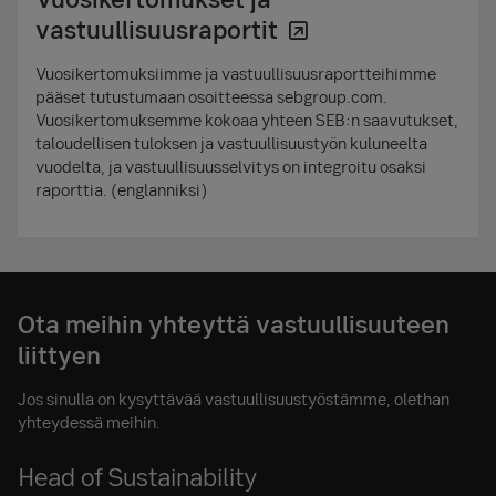
vastuullisuusraportit
Vuosikertomuksiimme ja vastuullisuusraportteihimme
pääset tutustumaan osoitteessa sebgroup.com.
Vuosikertomuksemme kokoaa yhteen SEB:n saavutukset,
taloudellisen tuloksen ja vastuullisuustyön kuluneelta
vuodelta, ja vastuullisuusselvitys on integroitu osaksi
raporttia. (englanniksi)
Ota meihin yhteyttä vastuullisuuteen
liittyen
Jos sinulla on kysyttävää vastuullisuustyöstämme, olethan
yhteydessä meihin.
Head of Sustainability