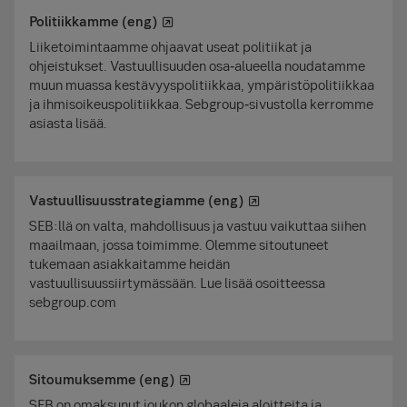
Politiikkamme (eng)
Liiketoimintaamme ohjaavat useat politiikat ja
ohjeistukset. Vastuullisuuden osa‑alueella noudatamme
muun muassa kestävyyspolitiikkaa, ympäristöpolitiikkaa
ja ihmisoikeuspolitiikkaa. Sebgroup‑sivustolla kerromme
asiasta lisää.
Vastuullisuusstrategiamme (eng)
SEB:llä on valta, mahdollisuus ja vastuu vaikuttaa siihen
maailmaan, jossa toimimme. Olemme sitoutuneet
tukemaan asiakkaitamme heidän
vastuullisuussiirtymässään. Lue lisää osoitteessa
sebgroup.com
Sitoumuksemme (eng)
SEB on omaksunut joukon globaaleja aloitteita ja