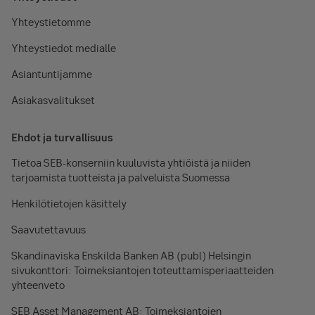
Yhteystietomme
Yhteystiedot medialle
Asiantuntijamme
Asiakasvalitukset
Ehdot ja turvallisuus
Tietoa SEB-konserniin kuuluvista yhtiöistä ja niiden
tarjoamista tuotteista ja palveluista Suomessa
Henkilötietojen käsittely
Saavutettavuus
Skandinaviska Enskilda Banken AB (publ) Helsingin
sivukonttori: Toimeksiantojen toteuttamisperiaatteiden
yhteenveto
SEB Asset Management AB: Toimeksiantojen