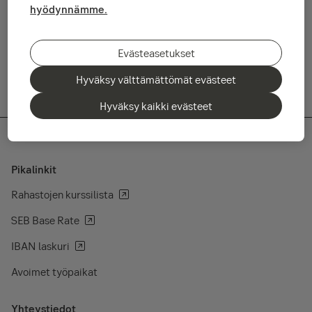
helposti muuta, mutta lyhyen aikavälin epävarmuuksia
hyödynnämme.
tilastopettymyksistä saadaan aikaan.
Lue maaliskuun kuukausikatsaus tästä
Evästeasetukset
Hyväksy välttämättömät evästeet
Hyväksy kaikki evästeet
Pikalinkit
Rahastojen kurssilista
SEB Base Rate
IBAN laskuri
Avoimet työpaikat
Yhteystiedot