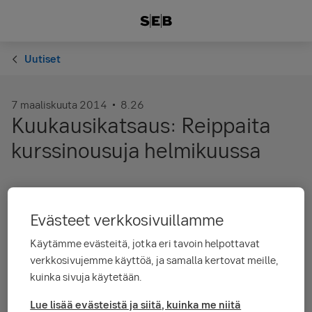
Uutiset
7 maaliskuuta 2014
8.26
Kuukausikatsaus: Reippaita
kurssinousuja helmikuussa
Kokonaisuutena suhdannekuva on ennallaan
eikä taloustilastoinnista nouse esille syitä
Evästeet verkkosivuillamme
pelätä, ettei suhdanne olisi piristymässä.
Käytämme evästeitä, jotka eri tavoin helpottavat
verkkosivujemme käyttöä, ja samalla kertovat meille,
Helmikuussa taloustilastojen taso säilyi pääsääntöisesti
kuinka sivuja käytetään.
ennallaan, vaikka positiiviset yllätykset vähenivät selvästi.
Globaalia suhdannekuvaa ei yhden kuukauden tilastointi
Lue lisää evästeistä ja siitä, kuinka me niitä