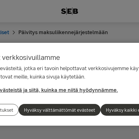
iset
Päivitys maksuliikennejärjestelmään
t verkkosivuillamme
8.06
ästeitä, jotka eri tavoin helpottavat verkkosivujemme käyt
 maksuliikennejärjest
tovat meille, kuinka sivuja käytetään.
evästeistä ja siitä, kuinka me niitä hyödynnämme.
järjestelmään tehdään päivitys 10.3.2012.
tukset
Hyväksy välttämättömät evästeet
Hyväksy kaikki 
stelmään tehdään päivitys 10.3.2012.