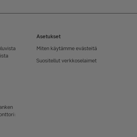
Asetukset
luvista
Miten käytämme evästeitä
ista
Suositellut verkkoselaimet
Banken
onttori: