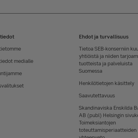
tiedot
Ehdot ja turvallisuus
tietomme
Tietoa SEB-konserniin kuu
yhtiöistä ja niiden tarjoam
iedot medialle
tuotteista ja palveluista
Suomessa
untijamme
Henkilötietojen käsittely
valitukset
Saavutettavuus
Skandinaviska Enskilda 
AB (publ) Helsingin sivuk
Toimeksiantojen
toteuttamisperiaatteiden
yhteenveto