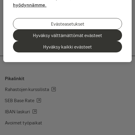
hyödynnämme.
Kokonaisvertailussa SEB rankattiin Suomen parhaaksi Cash
Management palveluiden tarjoajaksi sekä kaikkien
vastanneiden osalta että Tier 1 organisaatioiden osalta.
Evästeasetukset
Hyväksy välttämättömät evästeet
Hyväksy kaikki evästeet
Pikalinkit
Rahastojen kurssilista
SEB Base Rate
IBAN laskuri
Avoimet työpaikat