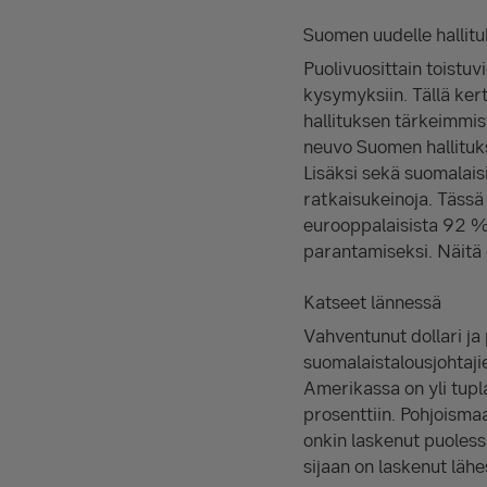
Suomen uudelle hallitu
Puolivuosittain toistuv
kysymyksiin. Tällä ker
hallituksen tärkeimmist
neuvo Suomen hallituks
Lisäksi sekä suomalaisi
ratkaisukeinoja. Tässä 
eurooppalaisista 92 % 
parantamiseksi. Näitä
Katseet lännessä
Vahventunut dollari ja
suomalaistalousjohtajie
Amerikassa on yli tup
prosenttiin. Pohjoisma
onkin laskenut puoles
sijaan on laskenut lähe