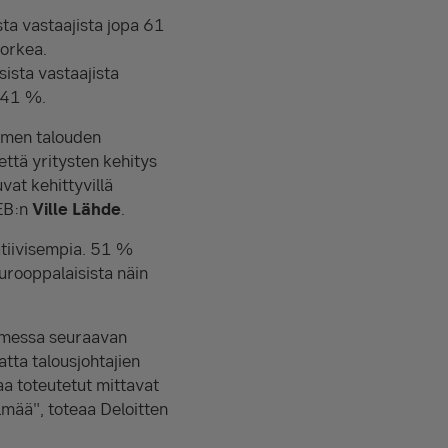
ta vastaajista jopa 61
korkea.
sista vastaajista
 41 %.
uomen talouden
ttä yritysten kehitys
vat kehittyvillä
SEB:n
Ville Lähde
.
atiivisempia. 51 %
urooppalaisista näin
uomessa seuraavan
tta talousjohtajien
a toteutetut mittavat
lmää", toteaa Deloitten