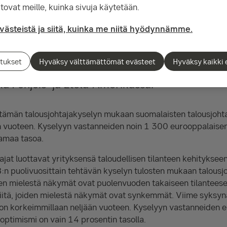
optimismi on korkeimmillaan neljään vuoteen. 
tovat meille, kuinka sivuja käytetään.
n 1 300 eurooppalaisen talousjohtajan optimi
evästeistä ja siitä, kuinka me niitä hyödynnämme.
mismista huolimatta irtisanomisia on tiedossa
tanneista yrityksistä. Suomalaisten talousjoh
tukset
Hyväksy välttämättömät evästeet
Hyväksy kaikki 
vahvasti länteen: parhaat kasvumahdollisuu
ä Pohjois- ja Etelä-Amerikassa.
ttämän talousjohtajakyselyn mukaan suomalaisten talousjohta
n vuoteen. Kyselyyn vastanneiden noin 1 300 eurooppalaisen
samaa tasoa.
jat luottavat yrityksensä taloudellisen tilanteen kehityksee
B:n puolivuosittain tehtävän kyselyn tulosten mukaan talousjo
en mielestä näkymät ovat puolenvuoden takaiseen tilantees
tä, joiden mielestä näkymät ovat synkemmät. Viime syksynä 
 on korkeimmillaan neljään vuoteen. Kyselyyn vastanneiden 
 optimismi on vain 14 prosentin tasolla.