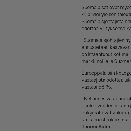
Suomalaiset ovat myös 
% arvioi yleisen talou
Suomalaisjohtajista näi
odottaa yrityksensä kä
"Suomalaisjohtajien hy
ennustetaan kasvavan h
on irtaantunut kotimar
markkinoilla ja Suomen
Eurooppalaisiin kolleg
vastaajista odottaa li
vastasi 56 %.
"Neljännes vastanneis
puolen vuoden aikana j
näkymät ovat valoisia,
kustannustenkarsinta- 
Tuomo Salmi
.