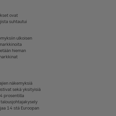
ykset ovat
jista suhtautui
emyksiin ulkoisen
markkinoita
detään hieman
markkinat
tajien näkemyksiä
tivat sekä yksityisiä
74 prosentilla
 talousjohtajakysely
ajaa 14:stä Euroopan