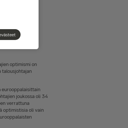
Kyselyyn
smi ei saavuta
 vielä
tajien katseet
evästeet
det nähdään
jien optimismi on
 talousjohtajan
n eurooppalaisittain
htajien joukossa oli 34
een verrattuna
optimistisia oli vain
eurooppalaisten