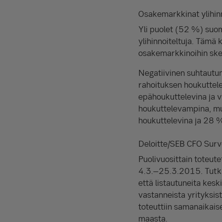
Osakemarkkinat ylihinn
Yli puolet (52 %) suoma
ylihinnoiteltuja. Tämä 
osakemarkkinoihin skep
Negatiivinen suhtautu
rahoituksen houkuttel
epähoukuttelevina ja 
houkuttelevampina, mu
houkuttelevina ja 28 
Deloitte/SEB CFO Sur
Puolivuosittain toteut
4.3.–25.3.2015. Tutki
että listautuneita keski
vastanneista yrityksis
toteuttiin samanaikais
maasta.