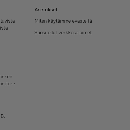
Asetukset
luvista
Miten käytämme evästeitä
ista
Suositellut verkkoselaimet
Banken
onttori:
AB: