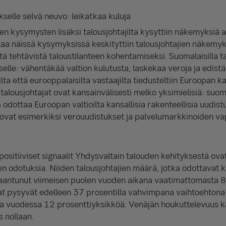
kselle selvä neuvo: leikatkaa kuluja
ien kysymysten lisäksi talousjohtajilta kysyttiin näkemyksiä a
taa näissä kysymyksissä keskityttiin talousjohtajien näkemy
ä tehtävistä taloustilanteen kohentamiseksi. Suomalaisilla tal
elle: vähentäkää valtion kulutusta, laskekaa veroja ja edistä
lta että eurooppalaisilta vastaajilta tiedusteltiin Euroopan ka
talousjohtajat ovat kansainvälisesti melko yksimielisiä: suoma
odottaa Euroopan valtioilta kansallisia rakenteellisia uudist
 ovat esimerkiksi verouudistukset ja palvelumarkkinoiden v
 positiiviset signaalit Yhdysvaltain talouden kehityksestä ov
n odotuksia. Niiden talousjohtajien määrä, jotka odottavat ka
laantunut viimeisen puolen vuoden aikana vaatimattomasta 8
at pysyvät edelleen 37 prosentilla vahvimpana vaihtoehtona 
sa vuodessa 12 prosenttiyksikköä. Venäjän houkuttelevuus 
s nollaan.