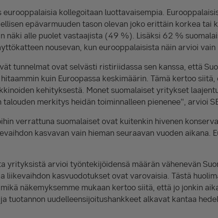
eurooppalaisia kollegoitaan luottavaisempia. Eurooppalaisis
dellisen epävarmuuden tason olevan joko erittäin korkea tai 
n näki alle puolet vastaajista (49 %). Lisäksi 62 % suomalai
yttökatteen nousevan, kun eurooppalaisista näin arvioi vain
vät tunnelmat ovat selvästi ristiriidassa sen kanssa, että S
itaammin kuin Euroopassa keskimäärin. Tämä kertoo siitä, e
kkinoiden kehityksestä. Monet suomalaiset yritykset laajentu
 talouden merkitys heidän toiminnalleen pienenee", arvioi 
oihin verrattuna suomalaiset ovat kuitenkin hivenen konserv
ikevaihdon kasvavan vain hieman seuraavan vuoden aikana. E
ta yrityksistä arvioi työntekijöidensä määrän vähenevän S
a liikevaihdon kasvuodotukset ovat varovaisia. Tästä huolima
 mikä näkemyksemme mukaan kertoo siitä, että jo jonkin aika
ja tuotannon uudelleensijoitushankkeet alkavat kantaa hede