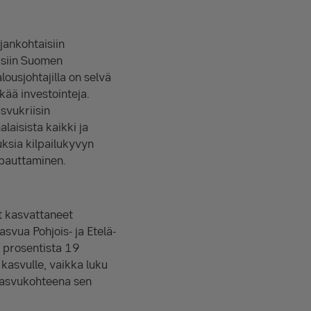
jankohtaisiin
ksiin Suomen
ousjohtajilla on selvä
kää investointeja.
svukriisin
laisista kaikki ja
uksia kilpailukyvyn
apauttaminen.
at kasvattaneet
svua Pohjois- ja Etelä-
 prosentista 19
kasvulle, vaikka luku
kasvukohteena sen