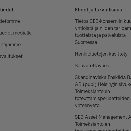
tiedot
Ehdot ja turvallisuus
tietomme
Tietoa SEB-konserniin kuu
yhtiöistä ja niiden tarjoam
iedot medialle
tuotteista ja palveluista
Suomessa
untijamme
Henkilötietojen käsittely
valitukset
Saavutettavuus
Skandinaviska Enskilda 
AB (publ) Helsingin sivuk
Toimeksiantojen
toteuttamisperiaatteiden
yhteenveto
SEB Asset Management 
Toimeksiantojen
toteuttamisperiaatteiden