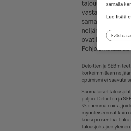
talousjohtajien 
samalla ker
vastanneiden noi
Lue lisää 
samaa tasoa. Opti
neljännekseen vas
Evästease
ovat kääntyneet 
Pohjoismaissa sek
Deloitten ja SEB:n tee
korkeimmillaan neljää
optimismi ei saavuta 
Suomalaiset talousjohta
paljon. Deloitten ja SE
% enemmän niitä, joid
myönteisemmät kuin nii
kuusi prosenttia. Luku
talousjohtajien yleinen