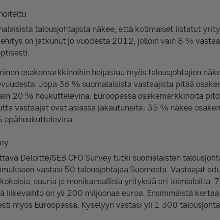
oiteltu
laisista talousjohtajista näkee, että kotimaiset listatut yrit
kehitys on jatkunut jo vuodesta 2012, jolloin vain 8 % vastaa
tisesti.
minen osakemarkkinoihin heijastuu myös talousjohtajien näk
evuudesta. Jopa 36 % suomalaisista vastaajista pitää osake
vain 20 % houkuttelevina. Euroopassa osakemarkkinoita pit
tta vastaajat ovat asiassa jakautuneita: 35 % näkee osake
% epähoukuttelevina.
vey
ettava Deloitte/SEB CFO Survey tutki suomalaisten talousjoh
mukseen vastasi 50 talousjohtajaa Suomesta. Vastaajat edus
kokoisia, suuria ja monikansallisia yrityksiä eri toimialoilta. 
tä liikevaihto on yli 200 miljoonaa euroa. Ensimmäistä kertaa
esti myös Euroopassa. Kyselyyn vastasi yli 1 300 talousjoht