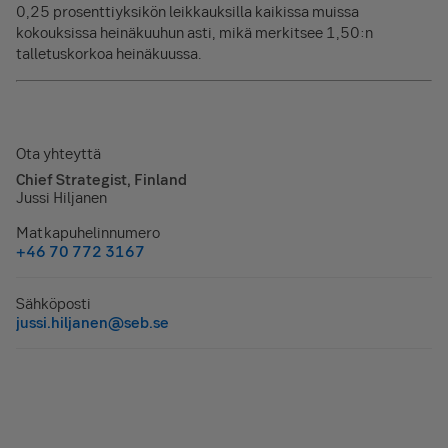
0,25 prosenttiyksikön leikkauksilla kaikissa muissa
kokouksissa heinäkuuhun asti, mikä merkitsee 1,50:n
talletuskorkoa heinäkuussa.
Ota yhteyttä
Chief Strategist, Finland
Jussi Hiljanen
Matkapuhelinnumero
+46 70 772 3167
Sähköposti
jussi.hiljanen@seb.se