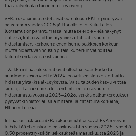
taas palvelualan tunnelma on vahvempi.
SEB:n ekonomistit odottavat euroalueen BKT:n piristyvän
selvemmin vuoden 2025 jälkipuoliskolla. Kuluttajien
luottamus on parantumassa, mutta se ei ole vielä näkynyt
datassa, kuten vähittäismyynnissä. Inflaatiovauhdin
hidastumisen, korkojen alenemisen ja palkkojen korkean,
mutta hidastuvan nousun pitäisi kuitenkin vauhdittaa
kulutuksen kasvua ensi vuonna.
- Vaikka inflaatiolukemat ovat olleet sitkeän korkeita
suurimman osan vuotta 2024, palvelujen hintojen inflaatio
hidastui yhtäkkiä alkusyksystä. Vaisu talouden kasvu viittaa
siihen, että näemme edelleen hintojen nousuvauhdin
hidastumista vuosina 2025–2026, vaikka palkankorotukset
pysyvätkin historiallisilla mittareilla mitattuna korkeina,
Hiljanen toteaa.
Inflaation laskiessa SEB:n ekonomistit uskovat EKP:n voivan
kiihdyttää ohjauskorkojen laskuvauhtia vuonna 2025 - yhdellä
0,50 prosenttiyksikön leikkauksella maaliskuussa 2025 ja