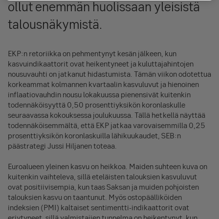
ollut enemmän huolissaan yleisistä
talousnäkymistä.
EKP:n retoriikka on pehmentynyt kesän jälkeen, kun
kasvuindikaattorit ovat heikentyneet ja kuluttajahintojen
nousuvauhti on jatkanut hidastumista. Tämän viikon odotettua
korkeammat kolmannen kvartaalin kasvuluvut ja hienoinen
inflaatiovauhdin nousu lokakuussa pienensivät kuitenkin
todennäköisyyttä 0,50 prosenttiyksikön koronlaskulle
seuraavassa kokouksessa joulukuussa. Tällä hetkellä näyttää
todennäköisemmältä, että EKP jatkaa varovaisemmilla 0,25
prosenttiyksikön koronlaskuilla lähikuukaudet, SEB:n
päästrategi Jussi Hiljanen toteaa.
Euroalueen yleinen kasvu on heikkoa. Maiden suhteen kuva on
kuitenkin vaihteleva, sillä eteläisten talouksien kasvuluvut
ovat positiivisempia, kun taas Saksan ja muiden pohjoisten
talouksien kasvu on taantunut. Myös ostopäälliköiden
indeksien (PMI) kaltaiset sentimentti-indikaattorit ovat
eriytyneet, sillä valmistajien tunnelma on heikentynyt, kun