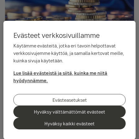
Evästeet verkkosivuillamme
Euroopan keskuspankki on pitänyt
Käytämme evästeitä, jotka eri tavoin helpottavat
kiinni datariippuvaisesta
verkkosivujemme käyttöä, ja samalla kertovat meille,
kuinka sivuja käytetään.
rahapolitiikasta ja pysynyt
Lue lisää evästeistä ja siitä, kuinka me niitä
varovaisena kommenteissaan
hyödynnämme.
koskien koronlaskutahtia. Viime
aikoina se on kuitenkin tullut
Evästeasetukset
luottavaisemmaksi sen suhteen, että
Hyväksy välttämättömät evästeet
inflaatiokehitys on kestävästi
Hyväksy kaikki evästeet
oikealla tiellä, ja sen sijaan se on