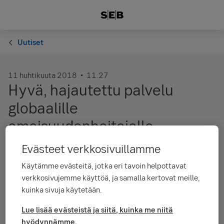
Uutiset
11 huhtikuuta 2018
11.27
Hyvä, hajautettu palvelu
globaalille
omaisuudenhoitajalle
Evästeet verkkosivuillamme
Yhteistyö sujuu hyvin sekä salkunhoitajien että hallinnollisen
Käytämme evästeitä, jotka eri tavoin helpottavat
henkilökunnan näkökulmasta. Näin toteaa keskinäisen
eläkevakuutusyhtiön Ilmarisen talousjohtaja
Mikko Mursula
.
verkkosivujemme käyttöä, ja samalla kertovat meille,
kuinka sivuja käytetään.
Lue lisää konsernin sivuilla
Lue lisää evästeistä ja siitä, kuinka me niitä
hyödynnämme.