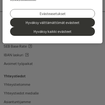
Evästeasetukset
Hyväksy välttämättömät evästeet
Pikalinkit
Hyväksy kaikki evästeet
Rahastojen kurssilista
SEB Base Rate
IBAN laskuri
Avoimet työpaikat
Yhteystiedot
Yhteystietomme
Yhteystiedot medialle
Asiantuntijamme