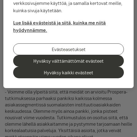
verkkosivujemme käyttöä, ja samalla kertovat meille,
kuinka sivuja käytetään.
Lue lisää evästeistä ja siitä, kuinka me niitä
hyödynnämme.
Asiakkaat arvioivat SEB:n Suomen parhaaksi
pankiksi vuotuisessa Prospera Institutional
Evästeasetukset
Banking -asiakastyytyväisyyskyselyssä.
Hyväksy välttämättömät evästeet
Hyväksy kaikki evästeet
Toiseksi tutkimuksessa sijoittui Nordea ja kolmanneksi
Danske Bank .
- Voimme olla ylpeitä siitä, että meidät on arvioitu Prospera-
tutkimuksessa parhaaksi pankiksi kaikissa kolmessa
asiakassegmentissä suomalaisten instituutioasiakkaiden
keskuudessa. Olemme myös ainoa pankki, jonka pisteet
nousivat viime vuodesta. Tutkimustulos on osoitus siitä, että
olemme lähellä asiakkaitamme ja pystymme tarjoamaan heille
korkealaatuisia palveluja. Yksittäisiä asioita, jotka veivät
meitä eteenpäin viime vuoden aikana olivat