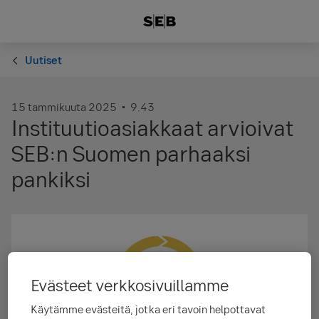
Uutiset
15 tammikuuta 2025
9.43
Instituutioasiakkaat arvioivat
SEB:n Suomen parhaaksi
pankiksi
Evästeet verkkosivuillamme
Käytämme evästeitä, jotka eri tavoin helpottavat