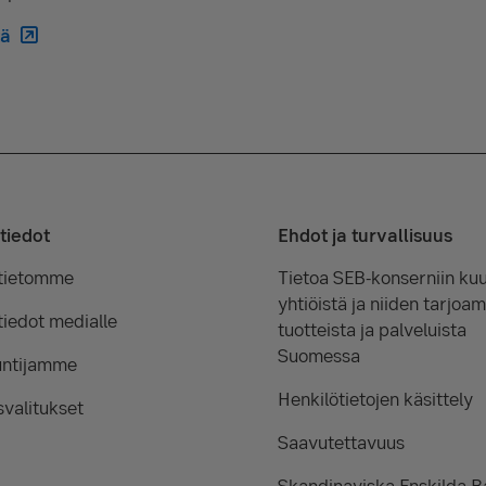
tä
tiedot
Ehdot ja turvallisuus
tietomme
Tietoa SEB-konserniin kuu
yhtiöistä ja niiden tarjoam
iedot medialle
tuotteista ja palveluista
Suomessa
untijamme
Henkilötietojen käsittely
valitukset
Saavutettavuus
Skandinaviska Enskilda 