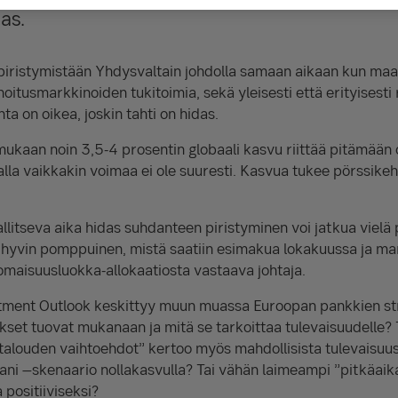
das.
a piristymistään Yhdysvaltain johdolla samaan aikaan kun m
itusmarkkinoiden tukitoimia, sekä yleisesti että erityisesti r
a on oikea, joskin tahti on hidas.
ukaan noin 3,5-4 prosentin globaali kasvu riittää pitämään
lla vaikkakin voimaa ei ole suuresti. Kasvua tukee pörssikeh
allitseva aika hidas suhdanteen piristyminen voi jatkua vielä
n hyvin pomppuinen, mistä saatiin esimakua lokakuussa ja m
maisuusluokka-allokaatiosta vastaava johtaja.
ment Outlook keskittyy muun muassa Euroopan pankkien stre
okset tuovat mukanaan ja mitä se tarkoittaa tulevaisuudelle
ouden vaihtoehdot” kertoo myös mahdollisista tulevaisuus
ani –skenaario nollakasvulla? Tai vähän laimeampi ”pitkäai
 positiiviseksi?