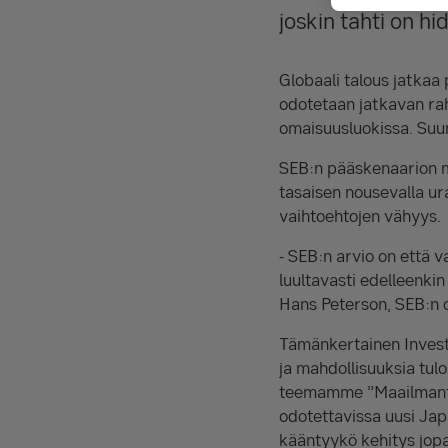
joskin tahti on hi
Globaali talous jatka
odotetaan jatkavan raho
omaisuusluokissa. Suunt
SEB:n pääskenaarion m
tasaisen nousevalla ura
vaihtoehtojen vähyys.
- SEB:n arvio on että v
luultavasti edelleenki
Hans Peterson, SEB:n o
Tämänkertainen Invest
ja mahdollisuuksia tul
teemamme ”Maailmantal
odotettavissa uusi Jap
kääntyykö kehitys jopa