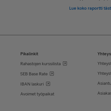
Lue koko raportti täs
Pikalinkit
Yhteys
Yhteys
Rahastojen kurssilista
Yhteyst
SEB Base Rate
Asiant
IBAN laskuri
Asiakas
Avoimet työpaikat