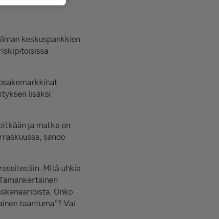
aailman keskuspankkien
iskipitoisissa
 osakemarkkinat
ityksen lisäksi
 pitkään ja matka on
arraskuussa, sanoo
ssitestiin. Mitä uhkia
? Tämänkertainen
skenaarioista. Onko
kainen taantuma”? Vai