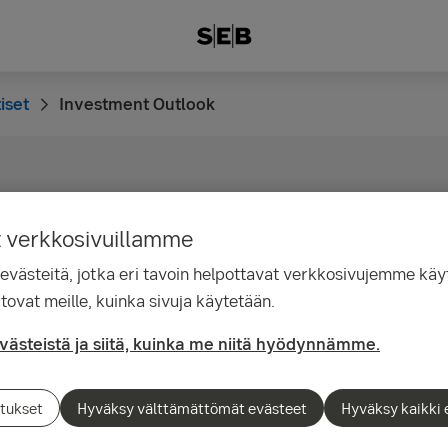
iset
Investment Outlook
9.29
nt Outlook: Hitaasti,
t verkkosivuillamme
ästeitä, jotka eri tavoin helpottavat verkkosivujemme käyt
 suuntaan
tovat meille, kuinka sivuja käytetään.
evästeistä ja siitä, kuinka me niitä hyödynnämme.
jatkaa piristymistään Yhdysvaltain johdolla s
ankkien odotetaan jatkavan rahoitusmarkkino
tukset
Hyväksy välttämättömät evästeet
Hyväksy kaikki 
ä erityisesti riskipitoisissa omaisuusluokissa. 