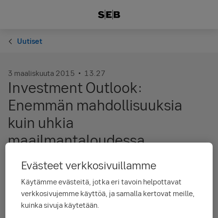
Uutiset
3 maaliskuuta 2015
13.27
Investment Outlook:
Enemmän mahdollisuuksia
kuin uhkia
maailmantaloudessa
Evästeet verkkosivuillamme
Maailmantalous kiihtyy asteittain 2015-2016.
Käytämme evästeitä, jotka eri tavoin helpottavat
Öljyn hintalasku ja rahapoliittinen elvyttäminen
verkkosivujemme käyttöä, ja samalla kertovat meille,
painavat enemmän vaakakupissa kuin
kuinka sivuja käytetään.
geopoliittiset huolet ja deflaatioriski.