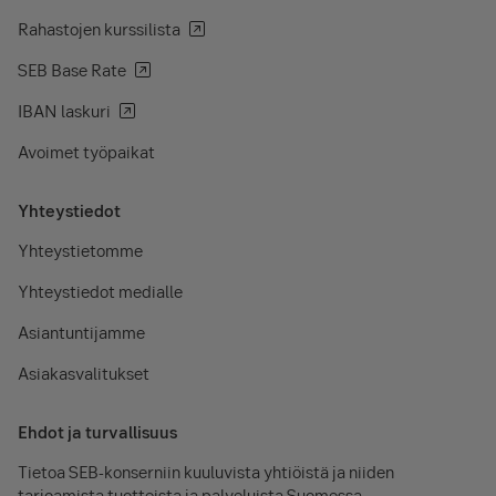
Rahastojen kurssilista
SEB Base Rate
IBAN laskuri
Avoimet työpaikat
Yhteystiedot
Yhteystietomme
Yhteystiedot medialle
Asiantuntijamme
Asiakasvalitukset
Ehdot ja turvallisuus
Tietoa SEB-konserniin kuuluvista yhtiöistä ja niiden
tarjoamista tuotteista ja palveluista Suomessa