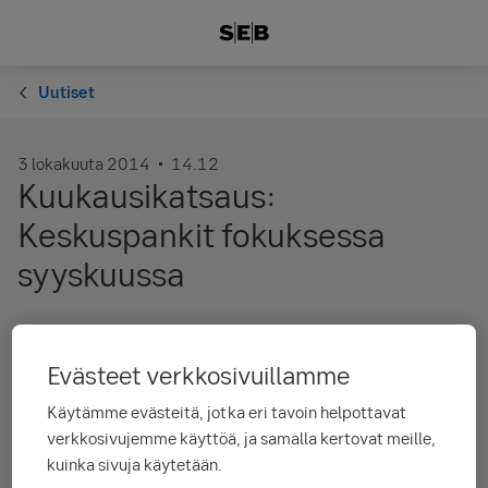
Uutiset
3 lokakuuta 2014
14.12
Kuukausikatsaus:
Keskuspankit fokuksessa
syyskuussa
Syyskuu oli sijoitusmarkkinoilla
epävarmuuksien sävyttämä. Suurimmat
Evästeet verkkosivuillamme
epävarmuuden lähteet olivat Euroopan (EKP)
Käytämme evästeitä, jotka eri tavoin helpottavat
ja Yhdysvaltain keskuspankit (FED), jotka ovat
verkkosivujemme käyttöä, ja samalla kertovat meille,
jo pidempään olleet markkina-ajureina.
kuinka sivuja käytetään.