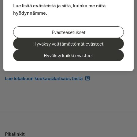
Lue lisää evästeistä ja siitä, kuinka me niitä
Yhdysvaltain talouden tilastot olivat syyskuussa vahvoja,
hyödynnämme.
mikä kertoo maan talouden olevan ripeässä vireessä.
Euroopan tilastoinnissa ei nähty suuria yllätyksiä, tilastot
olivat laimeita ja taso kutakuinkin ennallaan. Kiinan tilastot
Evästeasetukset
olivat syyskuussa laimeita ja huolet maan talouskasvun
hiipumisesta lisääntyivät, kun teollisuustuotanto kasvoi
Hyväksy välttämättömät evästeet
odotuksia vähemmän (6,9 %) ja hitainta tahtia viiteen
vuoteen. Muissa suurissa kehittyvissä maissa ei nähty isoja
Hyväksy kaikki evästeet
yllätyksiä. Venäjä, joka on ollut viime aikoina otsikoissa,
näyttää taloustilastojen valossa olevan haasteissa.
Lue lokakuun kuukausikatsaus tästä
Pikalinkit